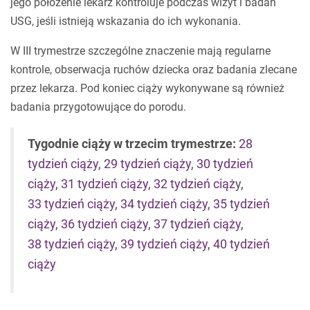
jego położenie lekarz kontroluje podczas wizyt i badań
USG, jeśli istnieją wskazania do ich wykonania.
W III trymestrze szczególne znaczenie mają regularne
kontrole, obserwacja ruchów dziecka oraz badania zlecane
przez lekarza. Pod koniec ciąży wykonywane są również
badania przygotowujące do porodu.
Tygodnie ciąży w trzecim trymestrze:
28
tydzień ciąży
,
29 tydzień ciąży
,
30 tydzień
ciąży
,
31 tydzień ciąży
,
32 tydzień ciąż
y,
33 tydzień ciąży
,
34 tydzień ciąży
,
35 tydzień
ciąży
,
36 tydzień ciąży
,
37 tydzień ciąży
,
38 tydzień ciąży
,
39 tydzień ciąży
,
40 tydzień
ciąży