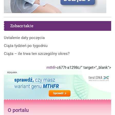
Zobacz także
Ustalenie daty poczęcia
Ciąża tydzień po tygodniu
Ciąża – ile trwa ten szczególny okres?
mthfr
-c677t-a1298c/" target="_blank">
O portalu