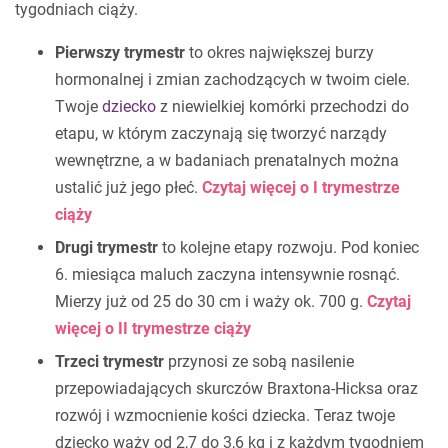
tygodniach ciąży.
Pierwszy trymestr
to okres największej burzy
hormonalnej i zmian zachodzących w twoim ciele.
Twoje
dziecko
z niewielkiej komórki przechodzi do
etapu, w którym zaczynają się tworzyć narządy
wewnętrzne, a w badaniach prenatalnych można
ustalić już jego płeć.
Czytaj więcej o I trymestrze
ciąży
Drugi trymestr
to kolejne etapy rozwoju. Pod koniec
6. miesiąca maluch zaczyna intensywnie rosnąć.
Mierzy już od 25 do 30 cm i waży ok. 700 g.
Czytaj
więcej o II trymestrze ciąży
Trzeci trymestr
przynosi ze sobą nasilenie
przepowiadających skurczów Braxtona-Hicksa oraz
rozwój i wzmocnienie kości dziecka. Teraz twoje
dziecko waży od 2,7 do 3,6 kg i z każdym tygodniem