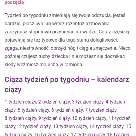
poczęcia
Tydzień po tygodniu zmieniają się twoje odczucia, jesteś
bardziej płaczliwa lub wręcz rozentuzjazmowana,
zaczynasz stopniowo przybierać na wadze. Coraz częściej
pojawiają się też typowe dla tego stanu dolegliwości:
zgaga
, niestrawność, obrzęki nóg i ciągłe zmęczenie. Nieco
później czujesz
ruchy dziecka
i nie możesz się doczekać
kiedy weźmiesz malucha w ramiona.
Ciąża tydzień po tygodniu – kalendarz
ciąży
1 tydzień ciąży
,
2 tydzień ciąży
,
3 tydzień ciąży
,
4 tydzień
ciąży
,
5 tydzień ciąży
,
6 tydzień ciąży
,
7 tydzień ciąży
,
8 tydzień ciąży
,
9 tydzień ciąży
,
10 tydzień ciąży
,
11 tydzień
ciąży
,
12 tydzień ciąży
,
13 tydzień ciąży
,
14 tydzień ciąży
,
15
tydzień ciąży
,
16 tydzień ciąży
,
17 tydzień ciąży
,
18 tydzień