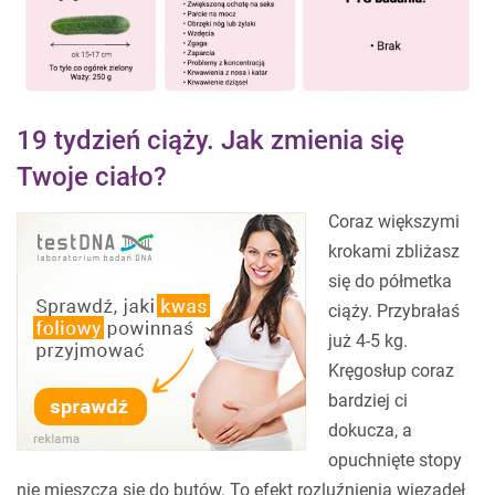
19 tydzień ciąży. Jak zmienia się
Twoje ciało?
Coraz większymi
krokami zbliżasz
się do półmetka
ciąży. Przybrałaś
już 4-5 kg.
Kręgosłup coraz
bardziej ci
dokucza, a
opuchnięte stopy
nie mieszczą się do butów. To efekt rozluźnienia więzadeł