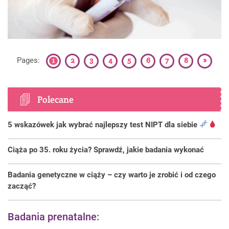
1
2
3
4
5
6
7
8
»
Pages:
Polecane
5 wskazówek jak wybrać najlepszy test NIPT dla siebie
Ciąża po 35. roku życia? Sprawdź, jakie badania wykonać
Badania genetyczne w ciąży – czy warto je zrobić i od czego
zacząć?
Badania prenatalne: