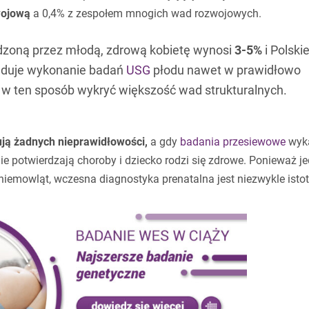
wojową
a 0,4% z zespołem mnogich wad rozwojowych.
dzoną przez młodą, zdrową kobietę wynosi
3-5%
i Polski
nduje wykonanie badań
USG
płodu nawet w prawidłowo
 w ten sposób wykryć większość wad strukturalnych.
ją żadnych nieprawidłowości,
a gdy
badania przesiewowe
wyk
e potwierdzają choroby i dziecko rodzi się zdrowe. Ponieważ j
emowląt, wczesna diagnostyka prenatalna jest niezwykle istot