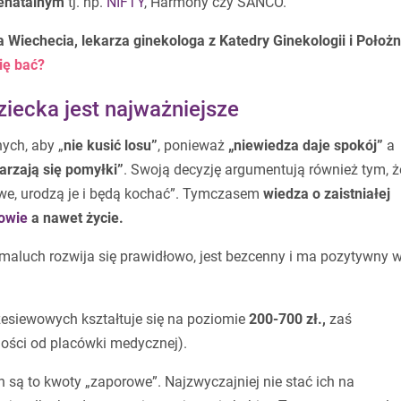
renatalnym
tj. np.
NIFTY
, Harmony czy SANCO.
 Wiechecia, lekarza ginekologa z Kat­edry Ginekologii i Położ
ię bać?
ziecka jest najważniejsze
ych, aby „
nie kusić losu”
, ponieważ
„niewiedza daje spokój”
a
arzają się pomyłki”
. Swoją decyzję argumentują również tym, ż
we, urodzą je i będą kochać”. Tymczasem
wiedza o zaistniałej
owie
a nawet życie.
 maluch rozwija się prawidłowo, jest bezcenny i ma pozytywny 
zesiewowych kształtuje się na poziomie
200-700 zł.,
zaś
ości od placówki medycznej).
h są to kwoty „zaporowe”. Najzwyczajniej nie stać ich na