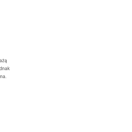
e
ażą
ednak
na.