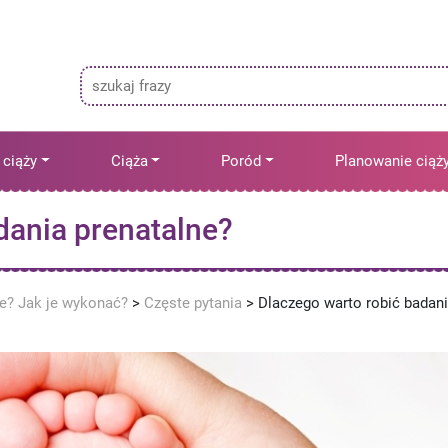
 ciąży
Ciąża
Poród
Planowanie ciąż
dania prenatalne?
ne? Jak je wykonać?
>
Częste pytania
>
Dlaczego warto robić badan