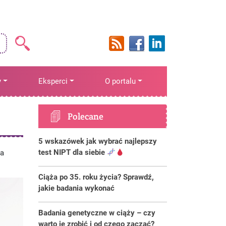
y
Eksperci
O portalu
Polecane
5 wskazówek jak wybrać najlepszy
test NIPT dla siebie
ia
Ciąża po 35. roku życia? Sprawdź,
jakie badania wykonać
Badania genetyczne w ciąży – czy
warto je zrobić i od czego zacząć?