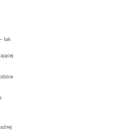
– tak
żającej
odzice
e
ważnej