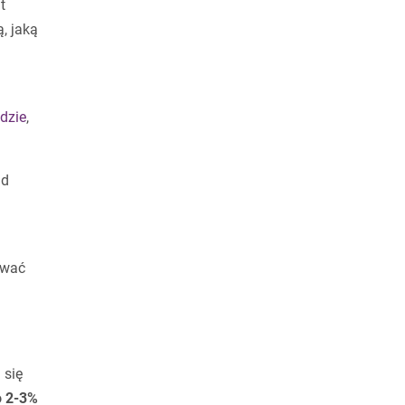
t
, jaką
dzie
,
ad
ować
 się
o 2-3%