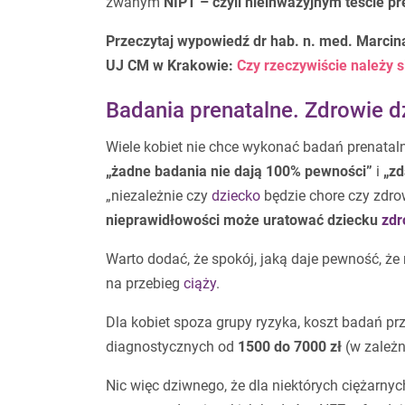
zwanym
NIPT – czyli nieinwazyjnym teście p
Przeczytaj wypowiedź dr hab. n. med. Marcina
UJ
CM
w Krakowie:
Czy rzeczywiście należy s
Badania prenatalne. Zdrowie d
Wiele kobiet nie chce wykonać badań prenataln
„żadne badania nie dają 100% pewności”
i
„zd
„niezależnie czy
dziecko
będzie chore czy zdro
nieprawidłowości może uratować dziecku
zdr
Warto dodać, że spokój, jaką daje pewność, że
na przebieg
ciąży
.
Dla kobiet spoza grupy ryzyka, koszt badań pr
diagnostycznych od
1500 do 7000 zł
(w zależn
Nic więc dziwnego, że dla niektórych ciężarnyc