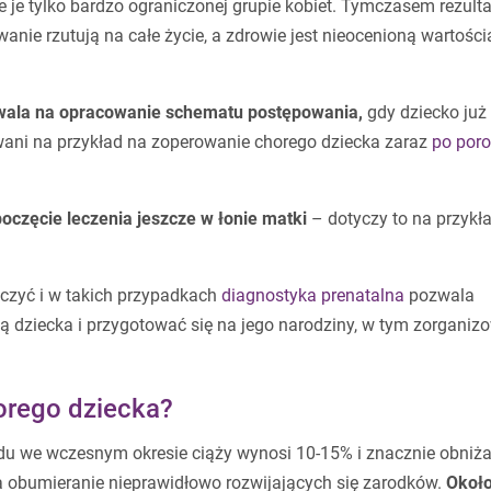
 je tylko bardzo ograniczonej grupie kobiet. Tymczasem rezulta
nie rzutują na całe życie, a zdrowie jest nieocenioną wartością
ala na opracowanie schematu postępowania,
gdy dziecko już
owani na przykład na zoperowanie chorego dziecka zaraz
po poro
oczęcie leczenia jeszcze w łonie matki
– dotyczy to na przykł
czyć i w takich przypadkach
diagnostyka prenatalna
pozwala
ą dziecka i przygotować się na jego narodziny, w tym zorganiz
horego dziecka?
 we wczesnym okresie ciąży wynosi 10-15% i znacznie obniża
 na obumieranie nieprawidłowo rozwijających się zarodków.
Okoł