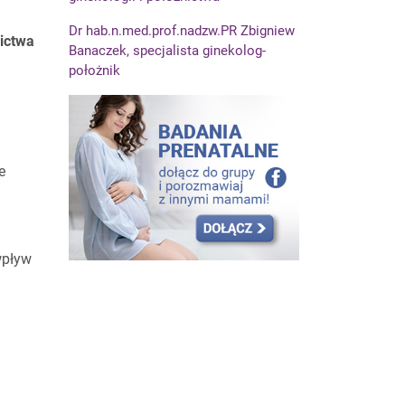
Dr hab.n.med.prof.nadzw.PR Zbigniew
nictwa
Banaczek, specjalista ginekolog-
położnik
e
wpływ