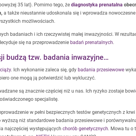
 powyżej 35 lat). Pomimo tego, że
diagnostyka prenatalna
obecn
m,
a także nieustannie udoskonala się i wprowadza nowoczesne
wszystkich możliwościach.
ch badaniach i ich rzeczywistej małej inwazyjności. W rezulta
 decyduje się na przeprowadzenie
badań prenatalnych
.
ji budzą tzw. badania inwazyjne…
ciąży
. Ich wykonanie zaleca się, gdy
badania przesiewowe
wyka
iero one mogą ją potwierdzić lub wykluczyć.
dzane są znacznie częściej niż u nas. Ich ryzyko zostaje bow
oświadczonego specjalistę.
eprowadzenie w pełni bezpiecznych testów genetycznych z krwi 
użo wyższą niż standardowe badania przesiewowe i porównywaln
ia najczęściej występujących
chorób genetycznych
. Mowa tu o 