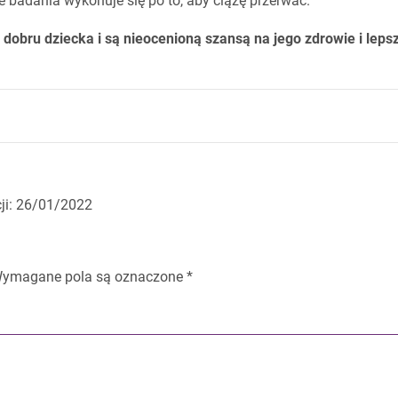
że badania wykonuje się po to, aby ciążę przerwać.
dobru dziecka i są nieocenioną szansą na jego zdrowie i leps
cji: 26/01/2022
ymagane pola są oznaczone
*