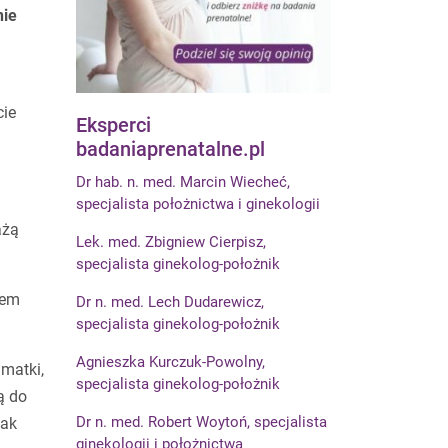
ie
cie
Eksperci
badaniaprenatalne.pl
Dr hab. n. med. Marcin Wiecheć,
specjalista położnictwa i ginekologii
żą
Lek. med. Zbigniew Cierpisz,
specjalista ginekolog-położnik
iem
Dr n. med. Lech Dudarewicz,
specjalista ginekolog-położnik
Agnieszka Kurczuk-Powolny,
matki,
specjalista ginekolog-położnik
ą do
Dr n. med. Robert Woytoń, specjalista
tak
ginekologii i położnictwa