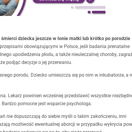
śmierci dziecka jeszcze w łonie matki lub krótko po porodzie
przepisami obowiązującymi w Polsce, jeśli badania prenatalne
nego upośledzenia płodu, a także nieuleczalnej choroby, zagra
e podjąć decyzje o jej przerwaniu.
nego porodu. Dziecko umieszcza się po nim w inkubatorze, a r
dna. Lekarz powinien wcześniej przedstawić wszystkie niezbędn
i. Bardzo pomocne jest wsparcie psychologa.
ań nie dopuszczają do siebie myśli o takim zakończeniu, inni
ażają możliwość ewentualnej aborcji w przypadku wykrycia po