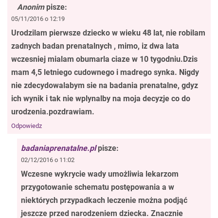
Anonim
pisze:
05/11/2016 o 12:19
Urodzilam pierwsze dziecko w wieku 48 lat, nie robilam
zadnych badan prenatalnych , mimo, iz dwa lata
wczesniej mialam obumarla ciaze w 10 tygodniu.Dzis
mam 4,5 letniego cudownego i madrego synka. Nigdy
nie zdecydowalabym sie na badania prenatalne, gdyz
ich wynik i tak nie wplynalby na moja decyzje co do
urodzenia.pozdrawiam.
Odpowiedz
badaniaprenatalne.pl
pisze:
02/12/2016 o 11:02
Wczesne wykrycie wady umożliwia lekarzom
przygotowanie schematu postępowania a w
niektórych przypadkach leczenie można podjąć
jeszcze przed narodzeniem dziecka. Znacznie