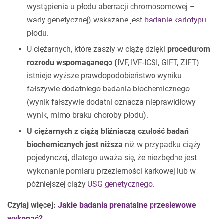
wystąpienia u płodu aberracji chromosomowej –
wady genetycznej) wskazane jest
badanie kariotypu
płodu.
U ciężarnych, które zaszły w ciążę dzięki
procedurom
rozrodu wspomaganego (
IVF, IVF-ICSI, GIFT, ZIFT)
istnieje wyższe prawdopodobieństwo wyniku
fałszywie dodatniego badania biochemicznego
(wynik fałszywie dodatni oznacza nieprawidłowy
wynik, mimo braku choroby płodu).
U ciężarnych z ciążą bliźniaczą czułość badań
biochemicznych jest niższa
niż w przypadku ciąży
pojedynczej, dlatego uważa się, że niezbędne jest
wykonanie pomiaru przezierności karkowej lub w
późniejszej ciąży
USG genetycznego
.
Czytaj więcej:
Jakie badania prenatalne przesiewowe
wykonać?