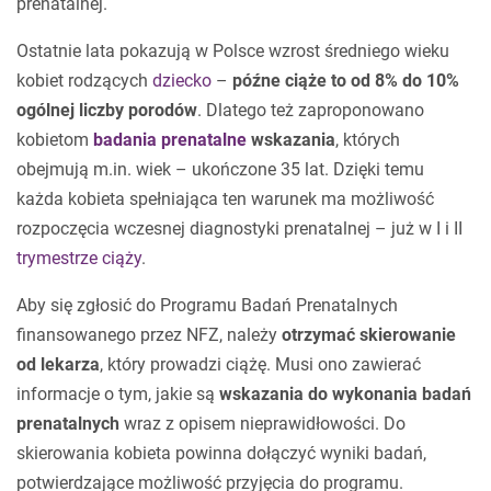
prenatalnej.
Ostatnie lata pokazują w Polsce wzrost średniego wieku
kobiet rodzących
dziecko
–
późne ciąże to od 8% do 10%
ogólnej liczby porodów
. Dlatego też zaproponowano
kobietom
badania prenatalne
wskazania
, których
obejmują m.in. wiek – ukończone 35 lat. Dzięki temu
każda kobieta spełniająca ten warunek ma możliwość
rozpoczęcia wczesnej diagnostyki prenatalnej – już w I i II
trymestrze ciąży
.
Aby się zgłosić do Programu Badań Prenatalnych
finansowanego przez NFZ, należy
otrzymać skierowanie
od lekarza
, który prowadzi ciążę. Musi ono zawierać
informacje o tym, jakie są
wskazania do wykonania badań
prenatalnych
wraz z opisem nieprawidłowości. Do
skierowania kobieta powinna dołączyć wyniki badań,
potwierdzające możliwość przyjęcia do programu.