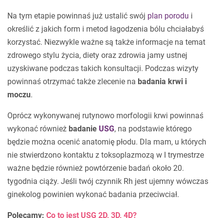
Na tym etapie powinnaś już ustalić swój
plan porodu
i
określić z jakich form i metod łagodzenia bólu chciałabyś
korzystać. Niezwykle ważne są także informacje na temat
zdrowego stylu życia, diety oraz zdrowia jamy ustnej
uzyskiwane podczas takich konsultacji. Podczas wizyty
powinnaś otrzymać także zlecenie na
badania krwi i
moczu
.
Oprócz wykonywanej rutynowo morfologii krwi powinnaś
wykonać również
badanie
USG
, na podstawie którego
będzie można ocenić anatomię płodu. Dla mam, u których
nie stwierdzono kontaktu z toksoplazmozą w I trymestrze
ważne będzie również powtórzenie badań około 20.
tygodnia ciąży. Jeśli twój czynnik Rh jest ujemny wówczas
ginekolog powinien wykonać badania przeciwciał.
Polecamy:
Co to jest USG 2D, 3D, 4D?