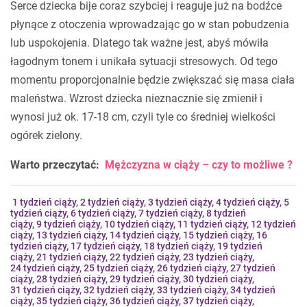
Serce dziecka bije coraz szybciej i reaguje już na bodźce
płynące z otoczenia wprowadzając go w stan pobudzenia
lub uspokojenia. Dlatego tak ważne jest, abyś mówiła
łagodnym tonem i unikała sytuacji stresowych. Od tego
momentu proporcjonalnie będzie zwiększać się masa ciała
maleństwa. Wzrost dziecka nieznacznie się zmienił i
wynosi już ok. 17-18 cm, czyli tyle co średniej wielkości
ogórek zielony.
Warto przeczytać:
Mężczyzna w ciąży – czy to możliwe ?
1 tydzień ciąży
,
2 tydzień ciąży
,
3 tydzień ciąży
,
4 tydzień ciąży
,
5
tydzień ciąży
,
6 tydzień ciąży
,
7 tydzień ciąży
,
8 tydzień
ciąży
,
9 tydzień ciąży
,
10 tydzień ciąży
,
11 tydzień ciąży
,
12 tydzień
ciąży
,
13 tydzień ciąży
,
14 tydzień ciąży
,
15 tydzień ciąży
,
16
tydzień ciąży
,
17 tydzień ciąży
,
18 tydzień ciąży
,
19 tydzień
ciąży
,
21 tydzień ciąży
,
22 tydzień ciąży
,
23 tydzień ciąży
,
24 tydzień ciąży
,
25 tydzień ciąży
,
26 tydzień ciąży
,
27 tydzień
ciąży
,
28 tydzień ciąży
,
29 tydzień ciąży
,
30 tydzień ciąży
,
31 tydzień ciąży
,
32 tydzień ciąż
y,
33 tydzień ciąży
,
34 tydzień
ciąży
,
35 tydzień ciąży
,
36 tydzień ciąży
,
37 tydzień ciąży
,