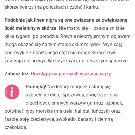
skórze twarzy (na policzkach i czole) i karku.
Podobnie jak linea nigra są one związane ze zwiększoną
ilość melaniny w skórze
. Nie martw się – ostuda zniknie
kilka tygodni
po porodzie
. Równie nieprzyjemnym objawem
mogą okazać się na tym etapie skurcze łydek. Wynikają
one zwykle z obniżonego stężenia magnezu we krwi i
zdarzają się po wysiłku fizycznym, np. dłuższym spacerze.
Zobacz też:
Rozstępy na piersiach w czasie ciąży
Pamiętaj!
Niedobory magnezu staraj się
uzupełniać dietą, spożywając większe ilości
orzechów, ciemnych warzyw (jarmuż, szpinak,
botwina), ryby morskie (makrela, halibut, tuńczyk) oraz
fasolę, soję, ciecierzycę, awokado, banany i ciemną
czekoladę.