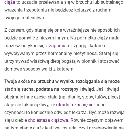
ciąża
to uczucia przelewania się w brzuchu lub subtelnego
wrażenia trzepotania nie będziesz kojarzyć z ruchami
twojego maleństwa.
Z czasem, gdy staną się one wyraźniejsze nie sposób ich
będzie pomylić z niczym innym. Na półmetku ciąży nadal
możesz borykać się z
zaparciami
, zgagą i katarem
wywoływanym przez hormonalny nieżyt nosa. Staraj się
utrzymywać właściwą dietę bogatą w błonnik i stosować
domowe sposoby walki z katarem.
Twoja skóra na brzuchu w wyniku rozciągania się może
stać się sucha, podatna na rozstępy i świąd
. Jeśli świąd
obejmuje inne części ciała (np. dłonie, stopy, tułów, plecy) i
staje się tak uciążliwy, że
utrudnia zaśnięcie
i inne
czynności to koniecznie odwiedź lekarza. Być może rozwija
się u ciebie
cholestaza ciążowa
. Równie częstym objawem
na tym etapie ciąży jest tzw. ostuda, czyli przebarwienia na