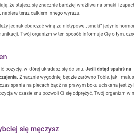
ją, że stajesz się znacznie bardziej wrażliwa na smaki i zapac
 nabiera teraz całkiem innego wyrazu.
leży jednak obarczać winą za nietypowe „smaki” jedynie hormo
ikacji. Twój organizm w ten sposób informuje Cię o tym, cz
sen
 pozycję, w której układasz się do snu.
Jeśli dotąd spałaś na
czajenia.
Znacznie wygodniej będzie zarówno Tobie, jak i malus
dczas spania na plecach bądź na prawym boku uciskana jest ży
ozycja w czasie snu pozwoli Ci się odprężyć, Twój organizm w 
ybciej się męczysz