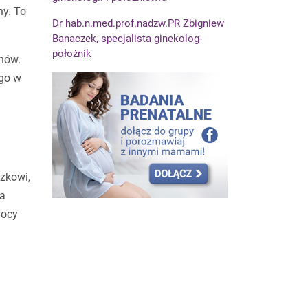
hy. To
Dr hab.n.med.prof.nadzw.PR Zbigniew
Banaczek, specjalista ginekolog-
położnik
nów.
ego w
zkowi,
ła
nocy