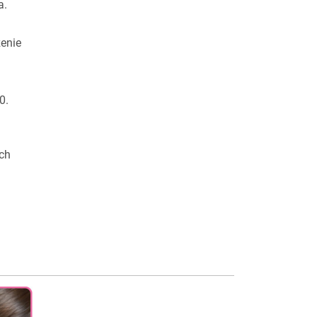
a.
enie
0.
ch