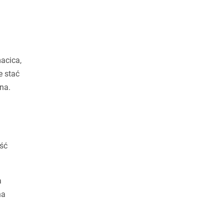
acica,
e stać
na.
uść
a
na