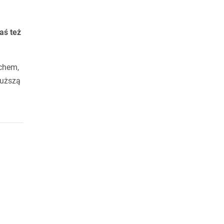
aś też
uchem,
łuższą