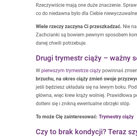
Rzeczywiście mają one duże znaczenie. Sprawia
co do niedawna było dla Ciebie niewyczuwalne,
Wiele rzeczy zaczyna Ci przeszkadzać.
Nie na
Zachcianki są bowiem pewnym sposobem komun
danej chwili potrzebuje.
Drugi trymestr ciąży – ważny 
W
pierwszym trymestrze ciąży
powinnaś zmienić
brzuchu, na okres ciąży zmień swoje przyzwy
jeśli będziesz układała się na lewym boku. Po
główna, więc krew krąży wolniej. Prawidłowa p
dotleni się i znikną ewentualne obrzęki stóp.
To może Cię zainteresować:
Trymestry ciąży
Czy to brak kondycji? Teraz sz