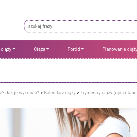
 ciąży
Ciąża
Poród
Planowanie ciąż
ne? Jak je wykonać?
>
Kalendarz ciąży
>
Trymestry ciąży (opis i tabe