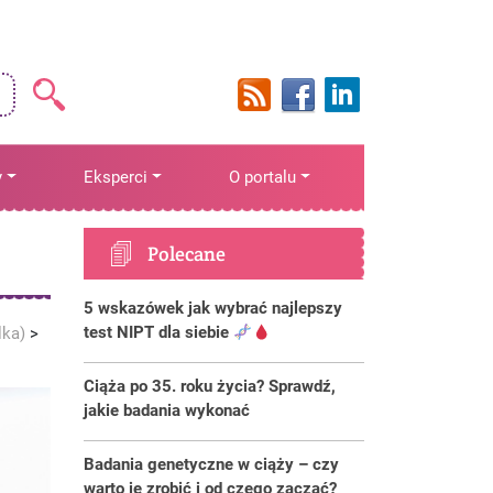
y
Eksperci
O portalu
Polecane
5 wskazówek jak wybrać najlepszy
test NIPT dla siebie
lka)
>
Ciąża po 35. roku życia? Sprawdź,
jakie badania wykonać
Badania genetyczne w ciąży – czy
warto je zrobić i od czego zacząć?