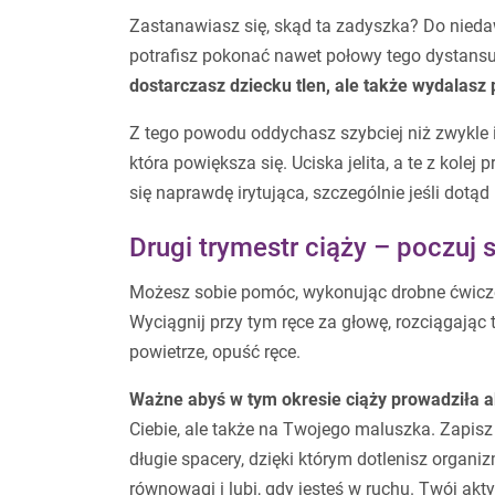
Zastanawiasz się, skąd ta zadyszka? Do nieda
potrafisz pokonać nawet połowy tego dystans
dostarczasz dziecku tlen, ale także wydalas
Z tego powodu oddychasz szybciej niż zwykle 
która powiększa się. Uciska jelita, a te z kole
się naprawdę irytująca, szczególnie jeśli dotą
Drugi trymestr ciąży – poczuj s
Możesz sobie pomóc, wykonując drobne ćwiczeni
Wyciągnij przy tym ręce za głowę, rozciągając
powietrze, opuść ręce.
Ważne abyś w tym okresie ciąży prowadziła a
Ciebie, ale także na Twojego maluszka. Zapisz
długie spacery, dzięki którym dotlenisz organ
równowagi i lubi, gdy jesteś w ruchu. Twój akt