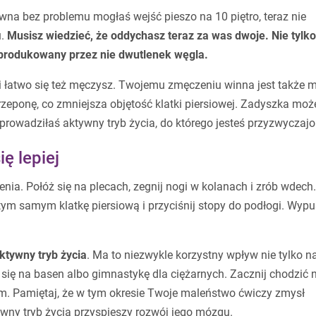
wna bez problemu mogłaś wejść pieszo na 10 piętro, teraz nie
u.
Musisz wiedzieć, że oddychasz teraz za was dwoje. Nie tylko
z produkowany przez nie dwutlenek węgla.
i łatwo się też męczysz. Twojemu zmęczeniu winna jest także m
j przeponę, co zmniejsza objętość klatki piersiowej. Zadyszka moż
d prowadziłaś aktywny tryb życia, do którego jesteś przyzwyczajo
ię lepiej
a. Połóż się na plecach, zegnij nogi w kolanach i zrób wdech.
 tym samym klatkę piersiową i przyciśnij stopy do podłogi. Wyp
ktywny tryb życia
. Ma to niezwykle korzystny wpływ nie tylko n
 się na basen albo gimnastykę dla ciężarnych. Zacznij chodzić 
izm. Pamiętaj, że w tym okresie Twoje maleństwo ćwiczy zmysł
ywny tryb życia przyspieszy rozwój jego mózgu.