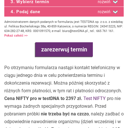
3. Wybierz termin
rozwiń
4. Podaj dane
rozwiń
Administratorem danych podanych w formularzu jest TESTDNA sp. z o.o. z siedzibą:
ul. Feliksa Bocheńskiego 38a, 40-859 Katowice, o numerze REGON: 243413225, NIP:
634-282-27-48, KRS: 0001091570, e-mail: biuro@testDNA.pl , tel.: 665 761 161.
Pokaż całość >>
Po otrzymaniu formularza nastąpi kontakt telefoniczny w
ciągu jednego dnia w celu potwierdzenia terminu i
dokończenia rezerwacji. Można później skorzystać z
różnych form płatności, w tym rat i płatności odroczonych.
Cena NIFTY pro w testDNA to 2397 zł.
Test NIFTY
pro nie
wymaga żadnych specjalnych przygotowań. Przed
pobraniem próbki
nie trzeba być na czczo
, należy zadbać o
odpowiednie nawodnienie organizmu (dzień wcześniej i w