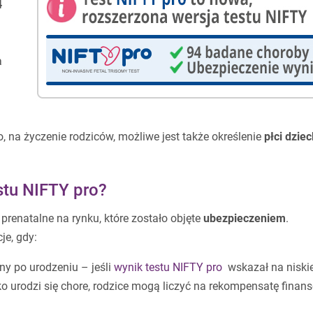
4
a
o, na życzenie rodziców, możliwe jest także określenie
płci dzie
stu NIFTY pro?
prenatalne na rynku, które zostało objęte
ubezpieczeniem
.
je, gdy:
ny po urodzeniu – jeśli
wynik testu NIFTY pro
wskazał na niski
ko urodzi się chore, rodzice mogą liczyć na rekompensatę fina