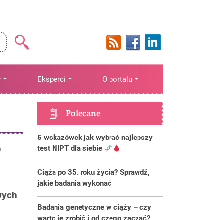
y
Eksperci
O portalu
Polecane
5 wskazówek jak wybrać najlepszy
test NIPT dla siebie
a
Ciąża po 35. roku życia? Sprawdź,
jakie badania wykonać
wych
Badania genetyczne w ciąży – czy
warto je zrobić i od czego zacząć?