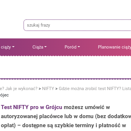
 ciąży
Ciąża
Poród
Planowanie ciąż
ne? Jak je wykonać?
>
NIFTY
>
Gdzie można zrobić test NIFTY? List
rójec
Test NIFTY pro w Grójcu
możesz umówić w
autoryzowanej placówce lub w domu (bez dodatko
opłat) – dostępne są szybkie terminy i płatność w