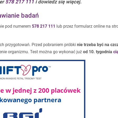
er
578 217 111
i dowiedz się więcej.
awianie badań
znie pod numerem
578 217 111
lub przez formularz online na str
ch przygotowań. Przed pobraniem próbki
nie trzeba być na czc
enie organizmu. Test można go wykonać już
od 10. tygodnia
ci