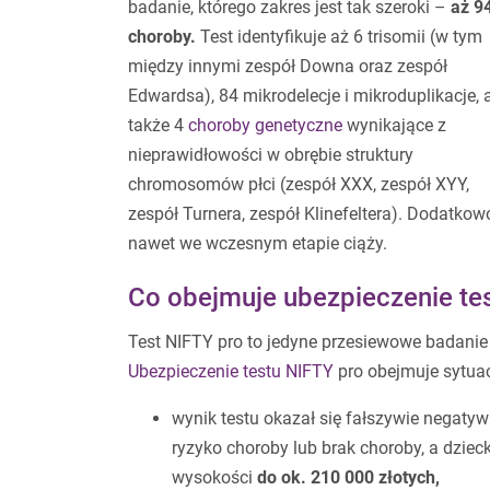
badanie, którego zakres jest tak szeroki –
aż 9
choroby.
Test identyfikuje aż 6 trisomii (w tym
między innymi zespół Downa oraz zespół
Edwardsa), 84 mikrodelecje i mikroduplikacje, 
także 4
choroby genetyczne
wynikające z
nieprawidłowości w obrębie struktury
chromosomów płci (zespół XXX, zespół XYY,
zespół Turnera, zespół Klinefeltera). Dodatkow
nawet we wczesnym etapie ciąży.
Co obejmuje ubezpieczenie te
Test NIFTY pro to jedyne przesiewowe badanie 
Ubezpieczenie testu NIFTY
pro obejmuje sytuac
wynik testu okazał się fałszywie negatyw
ryzyko choroby lub brak choroby, a dziec
wysokości
do ok. 210 000 złotych,