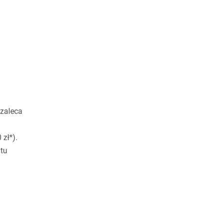
 zaleca
zł*).
tu