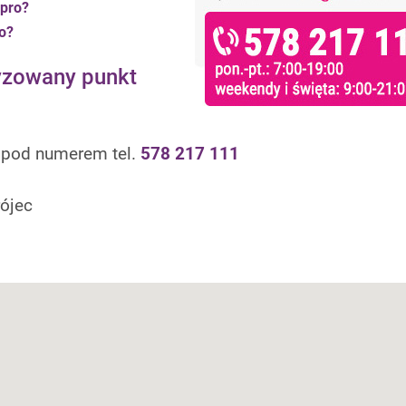
 pro?
o?
ryzowany punkt
u pod numerem tel.
578 217 111
rójec