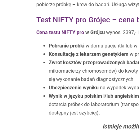
pobierze próbkę – krew do badań. Usługa wizy
Test NIFTY pro Grójec – cena b
Cena testu NIFTY pro
w Grójcu
wynosi
2397,- 
Pobranie próbki
w domu pacjentki lub w
Konsultację z lekarzem genetykiem
w pr
Zwrot kosztów przeprowadzonych badań
mikromacierzy chromosomów) do kwoty 26
się wykonanie badań diagnostycznych.
Ubezpieczenie wyniku
na wypadek wydan
Wynik w języku polskim i/lub angielskim
dotarcia próbek do laboratorium (transpo
dostępny jest szybciej).
Istnieje możli