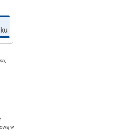
cka
,
e
nsową w