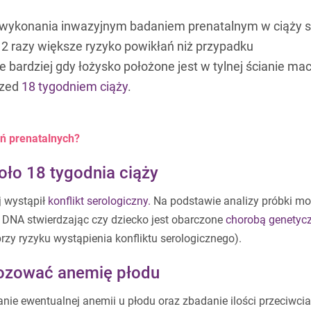
o wykonania inwazyjnym badaniem prenatalnym w ciąży 
 2 razy większe ryzyko powikłań niż przypadku
ze bardziej gdy łożysko położone jest w tylnej ścianie mac
rzed
18 tygodniem ciąży
.
ań prenatalnych?
ło 18 tygodnia ciąży
j wystąpił
konflikt serologiczny.
Na podstawie analizy próbki m
DNA stwierdzając czy dziecko jest obarczone
chorobą genetyc
rzy ryzyku wystąpienia konfliktu serologicznego).
ozować anemię płodu
nie ewentualnej anemii u płodu oraz zbadanie ilości przeciwcia