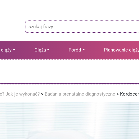
 ciąży
Ciąża
Poród
Planowanie ciąż
ne? Jak je wykonać?
>
Badania prenatalne diagnostyczne
>
Kordoce