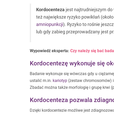
Kordocenteza
jest najtrudniejszym d
też największe ryzyko powikłań (około
amniopunkcji
). Ryzyko to rośnie jeszc
lub gdy zabieg przeprowadzany jest p
Wypowiedź eksperta:
Czy należy się bać bad
Kordocentezę wykonuje się oko
Badanie wykonuje się wówczas gdy u ciężarne
ustalić m.in.
kariotyp
(zestaw chromosomów) i 
Zbadać można także morfologię i grupę krwi (p
Kordocenteza pozwala zdiagn
Dzięki kordocentezie możliwe jest zdiagnozowa