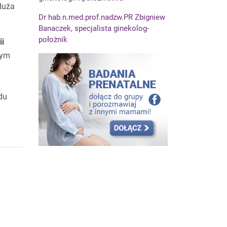
duża
Dr hab.n.med.prof.nadzw.PR Zbigniew
Banaczek, specjalista ginekolog-
położnik
ii
nym
du