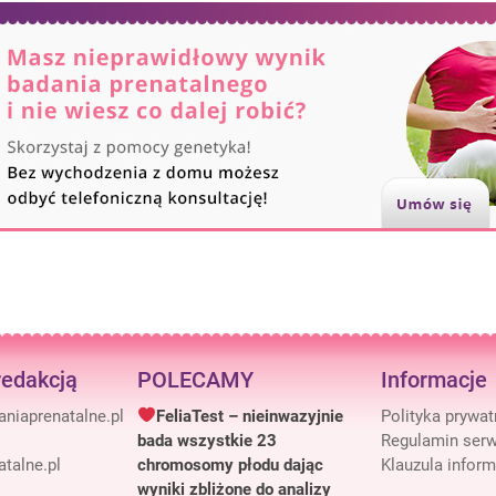
redakcją
POLECAMY
Informacje
FeliaTest – nieinwazyjnie
Polityka prywa
bada wszystkie 23
Regulamin serw
talne.pl
chromosomy płodu dając
Klauzula infor
wyniki zbliżone do analizy