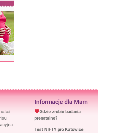
Informacje dla Mam
tności
Gdzie zrobić badania
isu
prenatalne?
macyjna
Test NIFTY pro Katowice