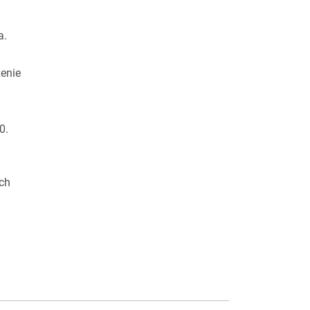
a.
enie
0.
ch