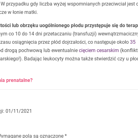
. W przypadku gdy liczba wyżej wspomnianych przeciwciał jest 
cze w łonie matki.
ości lub obrzęku uogólnionego płodu przystępuje się do terap
ym co 10 do 14 dni przetaczaniu (transfuzji) wewnątrzmacicz
 czasu osiągnięcia przez płód dojrzałości, co następuje około
35
ód drogą pochwową lub ewentualnie
cięciem cesarskim
(konflikt
sarskiego!). Badając leukocyty można także stwierdzić czy u pło
ia prenatalne?
cji: 01/11/2021
ymagane pola są oznaczone
*