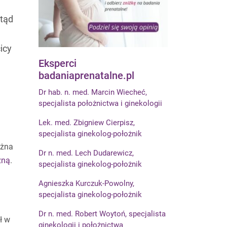
stąd
icy
Eksperci
badaniaprenatalne.pl
Dr hab. n. med. Marcin Wiecheć,
specjalista położnictwa i ginekologii
Lek. med. Zbigniew Cierpisz,
specjalista ginekolog-położnik
ożna
Dr n. med. Lech Dudarewicz,
zną
.
specjalista ginekolog-położnik
Agnieszka Kurczuk-Powolny,
specjalista ginekolog-położnik
Dr n. med. Robert Woytoń, specjalista
ł w
ginekologii i położnictwa