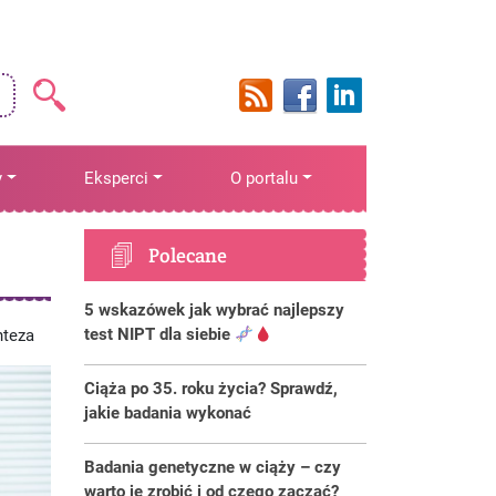
y
Eksperci
O portalu
Polecane
5 wskazówek jak wybrać najlepszy
test NIPT dla siebie
nteza
Ciąża po 35. roku życia? Sprawdź,
jakie badania wykonać
Badania genetyczne w ciąży – czy
warto je zrobić i od czego zacząć?