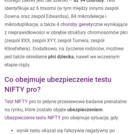
którego zakres jest tak szeroki –
aż 94 choroby.
Test
identyfikuje aż 6 trisomii (w tym między innymi zespół
Downa oraz zespół Edwardsa), 84 mikrodelecje i
mikroduplikacje, a także 4
choroby genetyczne
wynikające
z nieprawidłowości w obrębie struktury chromosomów płci
(zespół XXX, zespół XYY, zespół Turnera, zespół
Klinefeltera). Dodatkowo, na życzenie rodziców, możliwe
jest także określenie
płci dziecka
, nawet we wczesnym
etapie ciąży.
Co obejmuje ubezpieczenie testu
NIFTY pro?
Test NIFTY pro
to jedyne przesiewowe badanie prenatalne
na rynku, które zostało objęte
ubezpieczeniem
.
Ubezpieczenie testu NIFTY
pro obejmuje sytuacje, gdy:
wynik testu okazał się fałszywie negatywny po