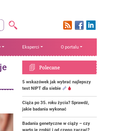
y
Eksperci
O portalu
je
Polecane
5 wskazówek jak wybrać najlepszy
test NIPT dla siebie
Ciąża po 35. roku życia? Sprawdź,
jakie badania wykonać
Badania genetyczne w ciąży – czy
warto je zrobić i od czego zacząć?