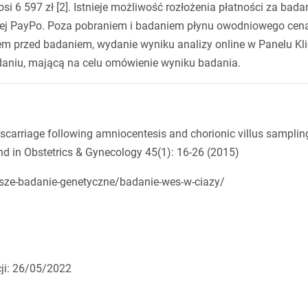
i 6 597 zł [2]. Istnieje możliwość rozłożenia płatności za bada
zonej PayPo. Poza pobraniem i badaniem płynu owodniowego cen
em przed badaniem, wydanie wyniku analizy online w Panelu Kl
daniu, mającą na celu omówienie wyniku badania.
 miscarriage following amniocentesis and chorionic villus samplin
nd in Obstetrics & Gynecology 45(1): 16-26 (2015)
rsze-badanie-genetyczne/badanie-wes-w-ciazy/
cji: 26/05/2022