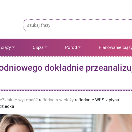
 ciąży
Ciąża
Poród
Planowanie ciąż
odniowego dokładnie przeanalizu
ne? Jak je wykonać?
>
Badania w ciąży
>
Badanie WES z płynu
dziecka