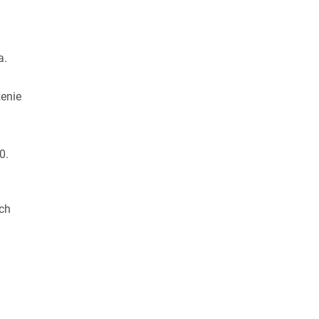
a.
enie
0.
ch