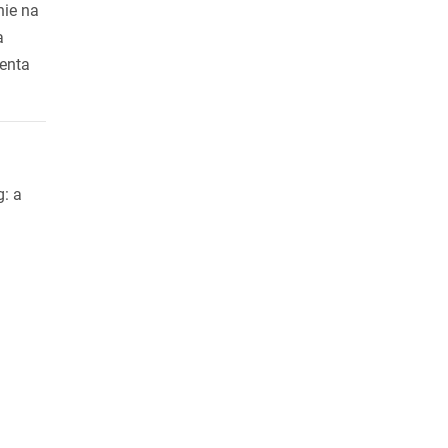
nie na
a
ienta
g: a