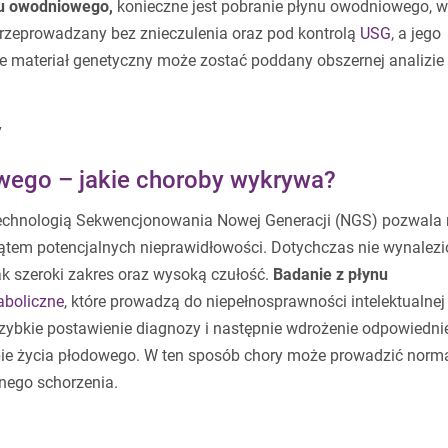
u owodniowego,
konieczne jest pobranie płynu owodniowego, w
przeprowadzany bez znieczulenia oraz pod kontrolą
USG
, a jego
ie materiał genetyczny może zostać poddany obszernej analizie
y
wego – jakie choroby wykrywa?
echnologią Sekwencjonowania Nowej Generacji (NGS) pozwala
ątem potencjalnych nieprawidłowości. Dotychczas nie wynalez
k szeroki zakres oraz wysoką czułość.
Badanie z płynu
aboliczne
, które prowadzą do niepełnosprawności intelektualnej 
 szybkie postawienie diagnozy i następnie wdrożenie odpowiedn
pie życia płodowego. W ten sposób chory może prowadzić norm
nego schorzenia.