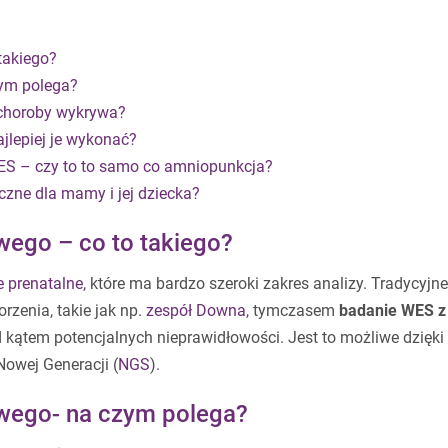
takiego?
ym polega?
 choroby wykrywa?
lepiej je wykonać?
S – czy to to samo co amniopunkcja?
czne dla mamy i jej dziecka?
ego – co to takiego?
 prenatalne
, które ma bardzo szeroki zakres analizy. Tradycyjne
zenia, takie jak np.
zespół Downa
, tymczasem
badanie WES z
 kątem potencjalnych nieprawidłowości. Jest to możliwe dzięki
owej Generacji (
NGS
).
wego- na czym polega?