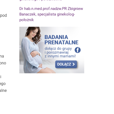
Dr hab.n.med.prof.nadzw.PR Zbigniew
Banaczek, specjalista ginekolog-
 pod
położnik
 na
iono
i
iego
alne