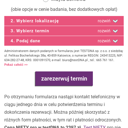
(obie opcje w cenie badania, bez dodatkowych opłat)
2. Wybierz lokalizację
rozwiń
3. Wybierz termin
rozwiń
4. Podaj dane
rozwiń
Administratorem danych podanych w formularzu jest TESTDNA sp. z o.o. z siedzibą:
ul. Feliksa Bocheńskiego 38a, 40-859 Katowice, o numerze REGON: 243413225, NIP:
634-282-27-48, KRS: 0001091570, e-mail: biuro@testDNA.pl , tel.: 665 761 161.
Pokaż całość >>
Po otrzymaniu formularza nastąpi kontakt telefoniczny w
ciągu jednego dnia w celu potwierdzenia terminu i
dokończenia rezerwacji. Można później skorzystać z
różnych form płatności, w tym rat i płatności odroczonych.
Cena NIFTY pro w testDNA to 2397 zł.
Test NIFTY
pro nie