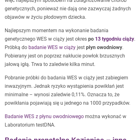
więc najlepszym sposobem na zdiagnozowanie chorób
genetycznych, ponieważ nie dają one zazwyczaj żadnych
objawów w życiu płodowym dziecka.
Najlepszym momentem na wykonanie badania
genetycznego WES w ciąży jest okres
po
13 tygodniu ciąży
.
Próbką do
badanie WES w ciąży
jest
płyn owodniowy
.
Pobierany jest on poprzez nakłucie powłok brzusznych
jałową igłą. Trwa to zaledwie kilka minut.
Pobranie próbki do badania WES w ciąży jest zabiegiem
inwazyjnym. Jednak ryzyko wystąpienia powikłań jest
minimalne – wynosi zaledwie 0,11%. Oznacza to, że
powikłania pojawiają się u jednego na 1000 przypadków.
Badanie WES z płynu owodniowego
można wykonać w
Laboratorium testDNA.