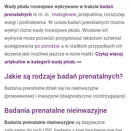
Wady płodu rozwojowe wykrywane w trakcie
badań
prenatalnych
to m. in.:
małogłowie
, przepuklina, rozszczep
wargi i podniebienia. W czasie badań prenatalnych można
wykryć różne wady rozwojowe płodu. Wczesne ich
wykrycie może pozwolić przygotować lekarzom schemat
postępowania
po porodzie
, a w rzadkich przypadkach ich
leczenie jest możliwe jeszcze w łonie matki.
Czytaj więcej
artykułów w kategorii wady płodu >>
Jakie są rodzaje badań prenatalnych?
Badania prenatalne dzieli się na nieinwazyjne
(przesiewowe) i inwazyjne (diagnostyczne, rozstrzygające).
Badania prenatalne nieinwazyjne
Badania prenatalne nieinwazyjne
są bezpieczne
zaliczamy do nich USG, badania z krwi biochemiczne (np.