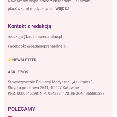
Nawiążemy współpracę z ekspertami, lekarzami,
placówkami medycznymi…
WIĘCEJ
Kontakt z redakcją
Facebook:
@badaniaprenatalne.pl
NEWSLETTER
ASKLEPIOS
Stowarzyszenie Edukacji Medycznej „Asklepios”
Skrytka pocztowa 2541, 40-227 Katowice
KRS: 0000645298, NIP: 9542771170, REGON: 365885323
POLECAMY