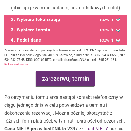
(obie opcje w cenie badania, bez dodatkowych opłat)
2. Wybierz lokalizację
rozwiń
3. Wybierz termin
rozwiń
4. Podaj dane
rozwiń
Administratorem danych podanych w formularzu jest TESTDNA sp. z o.o. z siedzibą:
ul. Feliksa Bocheńskiego 38a, 40-859 Katowice, o numerze REGON: 243413225, NIP:
634-282-27-48, KRS: 0001091570, e-mail: biuro@testDNA.pl , tel.: 665 761 161.
Pokaż całość >>
Po otrzymaniu formularza nastąpi kontakt telefoniczny w
ciągu jednego dnia w celu potwierdzenia terminu i
dokończenia rezerwacji. Można później skorzystać z
różnych form płatności, w tym rat i płatności odroczonych.
Cena NIFTY pro w testDNA to 2397 zł.
Test NIFTY
pro nie