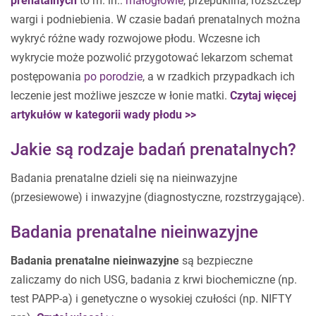
prenatalnych
to m. in.:
małogłowie
, przepuklina, rozszczep
wargi i podniebienia. W czasie badań prenatalnych można
wykryć różne wady rozwojowe płodu. Wczesne ich
wykrycie może pozwolić przygotować lekarzom schemat
postępowania
po porodzie
, a w rzadkich przypadkach ich
leczenie jest możliwe jeszcze w łonie matki.
Czytaj więcej
artykułów w kategorii wady płodu >>
Jakie są rodzaje badań prenatalnych?
Badania prenatalne dzieli się na nieinwazyjne
(przesiewowe) i inwazyjne (diagnostyczne, rozstrzygające).
Badania prenatalne nieinwazyjne
Badania prenatalne nieinwazyjne
są bezpieczne
zaliczamy do nich USG, badania z krwi biochemiczne (np.
test PAPP-a) i genetyczne o wysokiej czułości (np. NIFTY