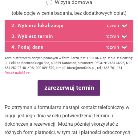
Wizyta domowa
(obie opcje w cenie badania, bez dodatkowych opłat)
2. Wybierz lokalizację
rozwiń
3. Wybierz termin
rozwiń
4. Podaj dane
rozwiń
Administratorem danych podanych w formularzu jest TESTDNA sp. z o.o. z siedzibą:
ul. Feliksa Bocheńskiego 38a, 40-859 Katowice, o numerze REGON: 243413225, NIP:
634-282-27-48, KRS: 0001091570, e-mail: biuro@testDNA.pl , tel.: 665 761 161.
Pokaż całość >>
Po otrzymaniu formularza nastąpi kontakt telefoniczny w
ciągu jednego dnia w celu potwierdzenia terminu i
dokończenia rezerwacji. Można później skorzystać z
różnych form płatności, w tym rat i płatności odroczonych.