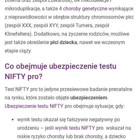
Downa oraz zespół Edwardsa), 84 mikrodelecje i
mikroduplikacje, a także 4
choroby genetyczne
wynikające
z nieprawidłowości w obrębie struktury chromosomów płci
(zespół XXX, zespół XYY, zespół Turnera, zespół
Klinefeltera). Dodatkowo, na życzenie rodziców, możliwe
jest także określenie
płci dziecka
, nawet we wczesnym
etapie ciąży.
Co obejmuje ubezpieczenie testu
NIFTY pro?
Test NIFTY pro to jedyne przesiewowe badanie prenatalne
na rynku, które zostało objęte
ubezpieczeniem
.
Ubezpieczenie testu NIFTY
pro obejmuje sytuacje, gdy:
wynik testu okazał się fałszywie negatywny po
urodzeniu – jeśli
wynik testu NIFTY pro
wskazał na
niskie ryzyko choroby lub brak choroby, a dziecko