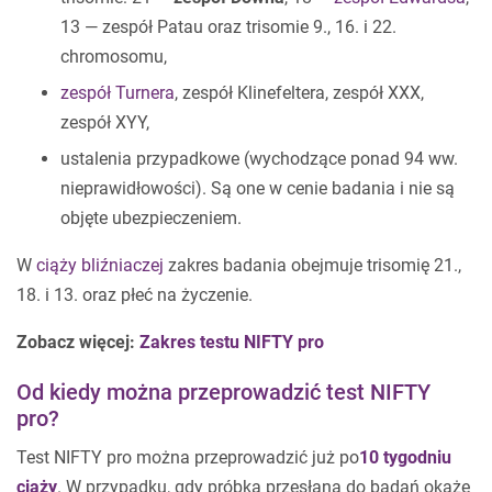
13 — zespół Patau oraz trisomie 9., 16. i 22.
chromosomu,
zespół Turnera
, zespół Klinefeltera, zespół XXX,
zespół XYY,
ustalenia przypadkowe (wychodzące ponad 94 ww.
nieprawidłowości). Są one w cenie badania i nie są
objęte ubezpieczeniem.
W
ciąży bliźniaczej
zakres badania obejmuje trisomię 21.,
18. i 13. oraz płeć na życzenie.
Zobacz więcej:
Zakres testu NIFTY pro
Od kiedy można przeprowadzić test NIFTY
pro?
Test NIFTY pro można przeprowadzić już po
10 tygodniu
ciąży
. W przypadku, gdy próbka przesłana do badań okaże