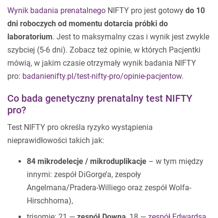
Wynik badania prenatalnego
NIFTY pro jest gotowy
do 10
dni roboczych od momentu dotarcia próbki do
laboratorium
. Jest to maksymalny czas i wynik jest zwykle
szybciej (5-6 dni). Zobacz też opinie, w których Pacjentki
mówią, w jakim czasie otrzymały wynik badania NIFTY
pro:
badanienifty.pl/test-nifty-pro/opinie-pacjentow
.
Co bada genetyczny prenatalny test NIFTY
pro?
Test NIFTY pro określa ryzyko wystąpienia
nieprawidłowości takich jak:
84 mikrodelecje / mikroduplikacje
– w tym między
innymi: zespół DiGorge’a, zespoły
Angelmana/Pradera-Williego oraz zespół Wolfa-
Hirschhorna),
trisomie: 21 —
zespół Downa
, 18 —
zespół Edwardsa
,