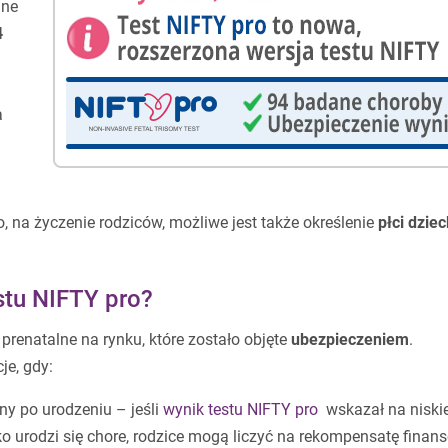
jne
4
a
o, na życzenie rodziców, możliwe jest także określenie
płci dzie
stu NIFTY pro?
renatalne na rynku, które zostało objęte
ubezpieczeniem
.
je, gdy:
ny po urodzeniu – jeśli
wynik testu NIFTY pro
wskazał na niski
ko urodzi się chore, rodzice mogą liczyć na rekompensatę fina