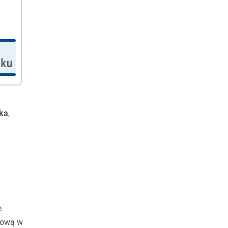
cka
,
e
nsową w