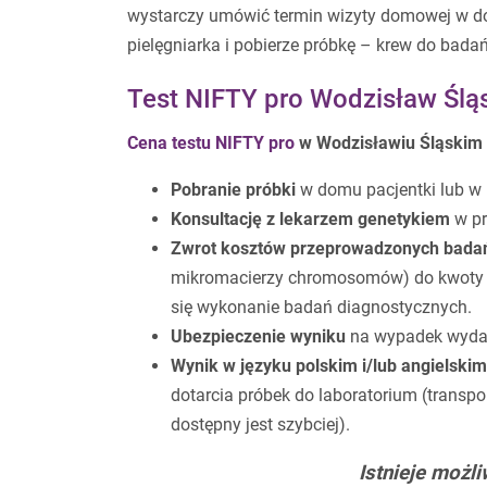
wystarczy umówić termin wizyty domowej w do
pielęgniarka i pobierze próbkę – krew do bada
Test NIFTY pro Wodzisław Śląs
Cena testu NIFTY pro
w Wodzisławiu Śląskim
Pobranie próbki
w domu pacjentki lub w
Konsultację z lekarzem genetykiem
w pr
Zwrot kosztów przeprowadzonych badań
mikromacierzy chromosomów) do kwoty 26
się wykonanie badań diagnostycznych.
Ubezpieczenie wyniku
na wypadek wydan
Wynik w języku polskim i/lub angielskim
dotarcia próbek do laboratorium (transpo
dostępny jest szybciej).
Istnieje możli