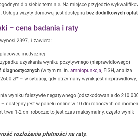
godnym dla siebie terminie. Na miejsce przyjedzie wykwalifik
ń. Usługa wizyty domowej jest dostępna
bez dodatkowych opłat
ki – cena badania i raty
wynosi
2397,- i zawiera:
 placówce medycznej
zypadku uzyskania wyniku pozytywnego (nieprawidłowego)
 diagnostycznych
(w tym m. in.
amniopunkcja
, FISH, analiza
00 zł* – w sytuacji, gdy otrzymany wynik jest nieprawidłowy,
ia wyniku fałszywie negatywnego (odszkodowanie do 210 000 
– dostępny jest w panelu online w 10 dni roboczych od momen
rt trwa 1-2 dni robocze; to jest czas maksymalny, często wynik
wość rozłożenia płatności na raty.