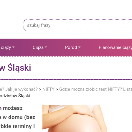
 ciąży
Ciąża
Poród
Planowanie ciąż
w Śląski
ne? Jak je wykonać?
>
NIFTY
>
Gdzie można zrobić test NIFTY? List
odzisław Śląski
m
możesz
b w domu (bez
bkie terminy i