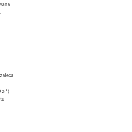
owana
.
 zaleca
zł*).
tu