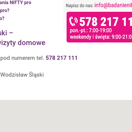
ania NIFTY pro
 pro?
o?
ki –
 wizyty domowe
u pod numerem tel.
578 217 111
 Wodzisław Śląski