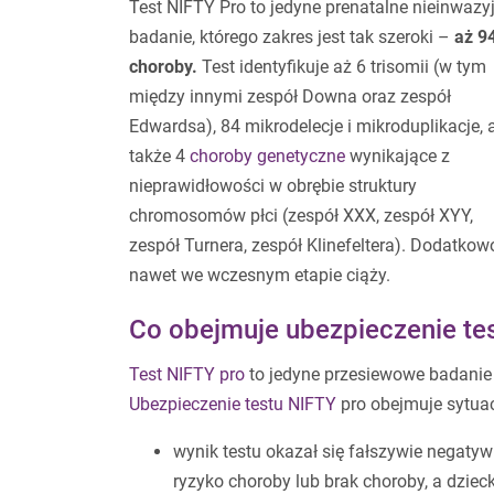
Test NIFTY Pro to jedyne prenatalne nieinwazy
badanie, którego zakres jest tak szeroki –
aż 9
choroby.
Test identyfikuje aż 6 trisomii (w tym
między innymi zespół Downa oraz zespół
Edwardsa), 84 mikrodelecje i mikroduplikacje, 
także 4
choroby genetyczne
wynikające z
nieprawidłowości w obrębie struktury
chromosomów płci (zespół XXX, zespół XYY,
zespół Turnera, zespół Klinefeltera). Dodatkow
nawet we wczesnym etapie ciąży.
Co obejmuje ubezpieczenie te
Test NIFTY pro
to jedyne przesiewowe badanie p
Ubezpieczenie testu NIFTY
pro obejmuje sytuac
wynik testu okazał się fałszywie negatyw
ryzyko choroby lub brak choroby, a dziec