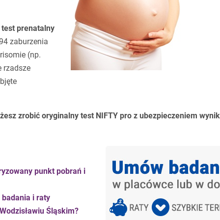
test prenatalny
 94 zaburzenia
risomie (np.
że rzadsze
bjęte
esz zrobić oryginalny test NIFTY pro z ubezpieczeniem wyni
ryzowany punkt pobrań i
badania i raty
 Wodzisławiu Śląskim?