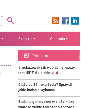
y
Eksperci
O portalu
Polecane
5 wskazówek jak wybrać najlepszy
test NIPT dla siebie
a
Ciąża po 35. roku życia? Sprawdź,
jakie badania wykonać
Badania genetyczne w ciąży – czy
warto je zrobić i od czego zacząć?