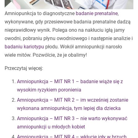
Amniopunkcja to diagnostyczne
badanie prenatalne
,
wykonywane, gdy przesiewowe badania prenatalne dadzą
nieprawidłowy wynik. Polega ono na nakłuciu igłą jamy
owodni, pobraniu płynu owodniowego i następnie analizie i
badaniu kariotypu
płodu. Wokół amniopunkcji narosło
wiele mitów. Pozwólcie, że je obalimy!
Przeczytaj więcej:
Amniopunkcja – MIT NR 1 – badanie wiąże się z
wysokim ryzykiem poronienia
Amniopunkcja – MIT NR 2 – im wcześniej zostanie
wykonana amniopunkcja, tym lepiej dla dziecka
Amniopunkcja – MIT NR 3 – nie warto wykonywać
amniopunkcji u młodych kobiet
Amniopunkcja – MIT NR 4 – wkłucie igły w brzuch