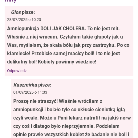
Glos
pisze:
28/07/2025 o 10:20
Amniopunkcja BOLI JAK CHOLERA. To nie jest mit.
Właśnie z niej wracam. Czytałam takie głupoty jak u
Was, myślałam, że skala bólu jak przy zastrzyku. Po co
kłamiecie! Przebicie samej macicy boli! I to nie jest
delikatny ból! Kobiety powinny wiedzieć!
Odpowiedz
Kaszmirka
pisze:
01/09/2025 o 11:33
Proszę nie straszyć! Właśnie wróciłam z
amniopunkcji i bolało tyle co ukłucie cieniutką igłą
czyli wcale. Może u Pani lekarz natrafił na jakiś nerw
czy coś i dlatego było nieprzyjemnie. Podzielam
opinie prawie wszystkich kobiet że badanie nie boli i