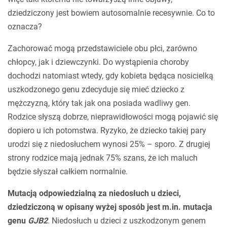
dziedziczony jest bowiem autosomalnie recesywnie. Co to
oznacza?
Zachorować mogą przedstawiciele obu płci, zarówno
chłopcy, jak i dziewczynki. Do wystąpienia choroby
dochodzi natomiast wtedy, gdy kobieta będąca nosicielką
uszkodzonego genu zdecyduje się mieć dziecko z
mężczyzną, który tak jak ona posiada wadliwy gen.
Rodzice słyszą dobrze, nieprawidłowości mogą pojawić się
dopiero u ich potomstwa. Ryzyko, że dziecko takiej pary
urodzi się z niedosłuchem wynosi 25% – sporo. Z drugiej
strony rodzice mają jednak 75% szans, że ich maluch
będzie słyszał całkiem normalnie.
Mutacją odpowiedzialną za niedosłuch u dzieci,
dziedziczoną w opisany wyżej sposób jest m.in. mutacja
genu
GJB2
. Niedosłuch u dzieci z uszkodzonym genem