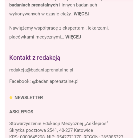
badaniach prenatalnych
i innych badaniach
wykonywanych w czasie ciąży…
WIĘCEJ
Nawiążemy współpracę z ekspertami, lekarzami,
placówkami medycznymi…
WIĘCEJ
Kontakt z redakcją
Facebook:
@badaniaprenatalne.pl
NEWSLETTER
ASKLEPIOS
Stowarzyszenie Edukacji Medycznej „Asklepios”
Skrytka pocztowa 2541, 40-227 Katowice
KRS: 0000645298, NIP: 9542771170, REGON: 365885323