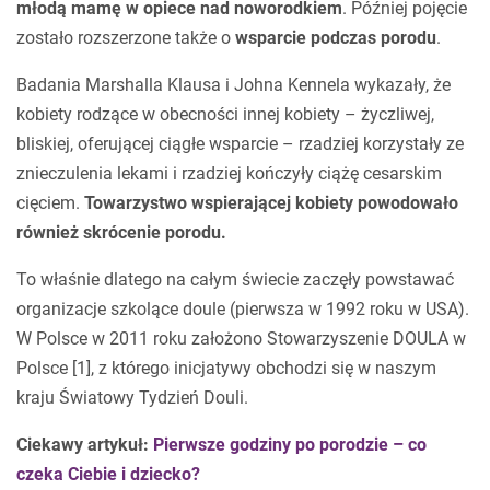
młodą mamę w opiece nad noworodkiem
. Później pojęcie
zostało rozszerzone także o
wsparcie podczas porodu
.
Badania Marshalla Klausa i Johna Kennela wykazały, że
kobiety rodzące w obecności innej kobiety – życzliwej,
bliskiej, oferującej ciągłe wsparcie – rzadziej korzystały ze
znieczulenia lekami i rzadziej kończyły ciążę cesarskim
cięciem.
Towarzystwo wspierającej kobiety powodowało
również skrócenie porodu.
To właśnie dlatego na całym świecie zaczęły powstawać
organizacje szkolące doule (pierwsza w 1992 roku w USA).
W Polsce w 2011 roku założono Stowarzyszenie DOULA w
Polsce [1], z którego inicjatywy obchodzi się w naszym
kraju Światowy Tydzień Douli.
Ciekawy artykuł:
Pierwsze godziny po porodzie – co
czeka Ciebie i dziecko?