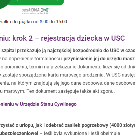
iu: krok 2 – rejestracja dziecka w USC
,
szpital przekazuje ją najczęściej bezpośrednio do USC w czas
na dopełnienie formalności i
przyniesienie jej do urzędu masz 
po poronieniu, termin na przekazanie dokumentu liczy się od dni
y zostaje sporządzona karta martwego urodzenia. W USC nastę
dzenia, na którym znajdują się jego dane osobowe, dane osobowe
niu martwym. Ten dokument zastępuje także akt zgonu.
ronieniu w Urzędzie Stanu Cywilnego
zystać z urlopu, jak i odebrać zasiłek pogrzebowy (4000 złoty
y ubezpieczeniowej
– jeśli była wykupiona i jeśli obejmuje