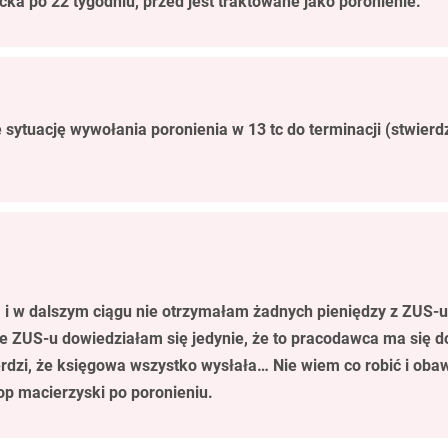
ka po 22 tygodniu, przed jest traktowane jako poronienie.
e sytuację wywołania poronienia w 13 tc do terminacji (stwier
m i w dalszym ciągu nie otrzymałam żadnych pieniędzy z ZUS-u
e ZUS-u dowiedziałam się jedynie, że to pracodawca ma się d
wierdzi, że księgowa wszystko wysłała… Nie wiem co robić i ob
lop macierzyski po poronieniu.