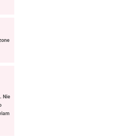
dzone
. Nie
o
awiam