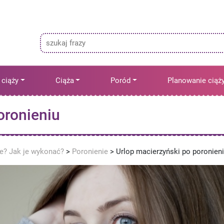
 ciąży
Ciąża
Poród
Planowanie ciąż
oronieniu
ne? Jak je wykonać?
>
Poronienie
>
Urlop macierzyński po poronien