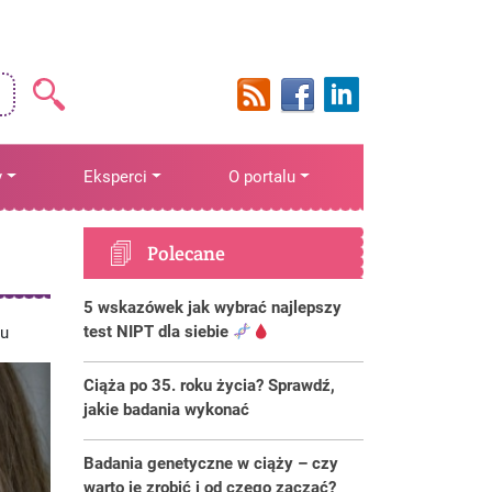
y
Eksperci
O portalu
Polecane
5 wskazówek jak wybrać najlepszy
test NIPT dla siebie
iu
Ciąża po 35. roku życia? Sprawdź,
jakie badania wykonać
Badania genetyczne w ciąży – czy
warto je zrobić i od czego zacząć?