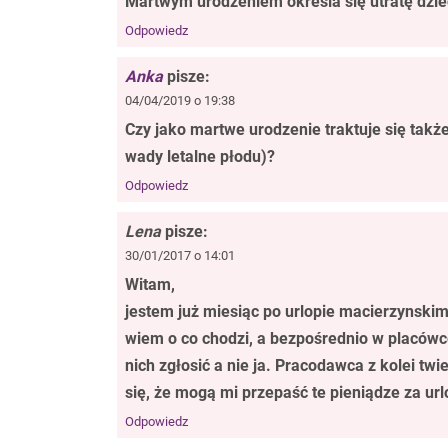
Martwym urodzeniem określa się utratę dziec
Odpowiedz
Anka
pisze:
04/04/2019 o 19:38
Czy jako martwe urodzenie traktuje się takż
wady letalne płodu)?
Odpowiedz
Lena
pisze:
30/01/2017 o 14:01
Witam,
jestem już miesiąc po urlopie macierzynski
wiem o co chodzi, a bezpośrednio w placówc
nich zgłosić a nie ja. Pracodawca z kolei t
się, że mogą mi przepaść te pieniądze za ur
Odpowiedz