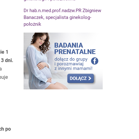
Dr hab.n.med.prof.nadzw.PR Zbigniew
Banaczek, specjalista ginekolog-
położnik
ie 1
3 dni.
a
puje
ch po