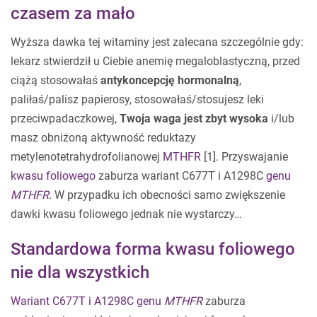
czasem za mało
Wyższa dawka tej witaminy jest zalecana szczególnie gdy:
lekarz stwierdził u Ciebie anemię megaloblastyczną, przed
ciążą stosowałaś
antykoncepcję hormonalną
,
paliłaś/palisz papierosy, stosowałaś/stosujesz leki
przeciwpadaczkowej,
Twoja waga jest zbyt wysoka
i/lub
masz obniżoną aktywność reduktazy
metylenotetrahydrofolianowej
MTHFR
[1]. Przyswajanie
kwasu foliowego
zaburza wariant C677T i A1298C
genu
MTHFR
. W przypadku ich obecności samo zwiększenie
dawki kwasu foliowego jednak nie wystarczy…
Standardowa forma kwasu foliowego
nie dla wszystkich
Wariant C677T i A1298C genu
MTHFR
zaburza