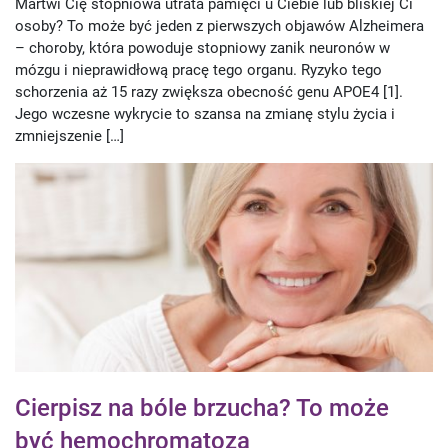
Martwi Cię stopniowa utrata pamięci u Ciebie lub bliskiej Ci
osoby? To może być jeden z pierwszych objawów Alzheimera
– choroby, która powoduje stopniowy zanik neuronów w
mózgu i nieprawidłową pracę tego organu. Ryzyko tego
schorzenia aż 15 razy zwiększa obecność genu APOE4 [1].
Jego wczesne wykrycie to szansa na zmianę stylu życia i
zmniejszenie […]
Cierpisz na bóle brzucha? To może
być hemochromatoza