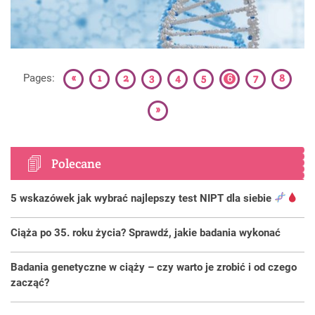
«
1
2
3
4
5
6
7
8
Pages:
»
Polecane
5 wskazówek jak wybrać najlepszy test NIPT dla siebie
Ciąża po 35. roku życia? Sprawdź, jakie badania wykonać
Badania genetyczne w ciąży – czy warto je zrobić i od czego
zacząć?