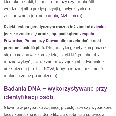
kierunku celiakii, hemochromatozy czy trombofilii
wrodzonej albo predyspozycji genetycznych do
zachorowania (np. na
chorobę Alzheimera
).
Dzięki testom genetycznym można też zbadać
dziecko
jeszcze zanim się urodzi, np. pod kątem
zespołu
Edwardsa
,
Pataua
czy
Downa
albo przebadać tkanki
poronne i ustalić płeć.
Diagnostyka genetyczna poszerza
się o coraz nowsze narzędzia, dzięki którym choroby
można wykryć jeszcze zanim wyrządzą nieodwracalne
uszkodzenia (np.
test NOVA
, którym można przebadać
malucha zaraz po urodzeniu).
Badania DNA – wykorzystywane przy
identyfikacji osób
Głównie w przypadku zaginięć, przestępstw czy wypadków,
kiedy konieczna jest identyfikacja osobnicza sprawców