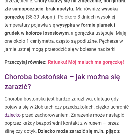
przeziębienie.
Chory skarży się na zmęczenie, ból gardła,
złe samopoczucie, brak apetytu.
Ma również
wysoką
gorączkę
(38-39 stopni). Po około 3 dniach wysokiej
temperatury pojawia się
wysypka w formie plamek i
grudek w kolorze łososiowym
, a gorączka ustępuje. Mają
one około 1 centymetra, często są podłużne. Pęcherze w
jamie ustnej mogą przerodzić się w bolesne nadżerki.
Przeczytaj również:
Ratunku! Mój maluch ma gorączkę!
Choroba bostońska – jak można się
zarazić?
Choroba bostońska jest bardzo zaraźliwa, dlatego gdy
pojawia się w żłobkach czy przedszkolach, ciężko uchronić
dziecko
przed zachorowaniem. Zarażenie może nastąpić
poprzez każdy bezpośredni kontakt z wirusem – przez
ślinę czy dotyk.
Dziecko może zarazić się m.in. pijąc z