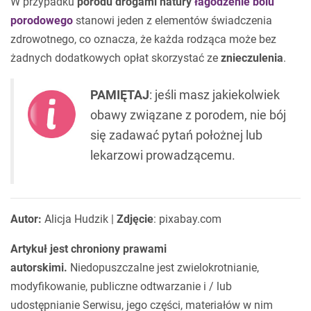
W przypadku
porodu drogami natury
łagodzenie bólu
porodowego
stanowi jeden z elementów świadczenia
zdrowotnego, co oznacza, że każda rodząca może bez
żadnych dodatkowych opłat skorzystać ze
znieczulenia
.
PAMIĘTAJ
: jeśli masz jakiekolwiek
obawy związane z porodem, nie bój
się zadawać pytań położnej lub
lekarzowi prowadzącemu.
Autor:
Alicja Hudzik |
Zdjęcie
: pixabay.com
Artykuł jest chroniony prawami
autorskimi.
Niedopuszczalne jest zwielokrotnianie,
modyfikowanie, publiczne odtwarzanie i / lub
udostępnianie Serwisu, jego części, materiałów w nim