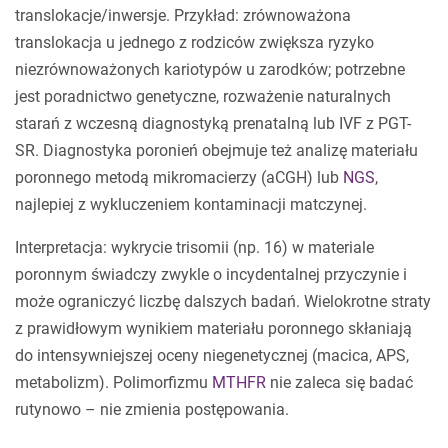
translokacje/inwersje. Przykład: zrównoważona
translokacja u jednego z rodziców zwiększa ryzyko
niezrównoważonych kariotypów u zarodków; potrzebne
jest poradnictwo genetyczne, rozważenie naturalnych
starań z wczesną diagnostyką prenatalną lub IVF z PGT-
SR. Diagnostyka poronień obejmuje też analizę materiału
poronnego metodą mikromacierzy (aCGH) lub
NGS
,
najlepiej z wykluczeniem kontaminacji matczynej.
Interpretacja: wykrycie trisomii (np. 16) w materiale
poronnym świadczy zwykle o incydentalnej przyczynie i
może ograniczyć liczbę dalszych badań. Wielokrotne straty
z prawidłowym wynikiem materiału poronnego skłaniają
do intensywniejszej oceny niegenetycznej (macica, APS,
metabolizm). Polimorfizmu
MTHFR
nie zaleca się badać
rutynowo – nie zmienia postępowania.