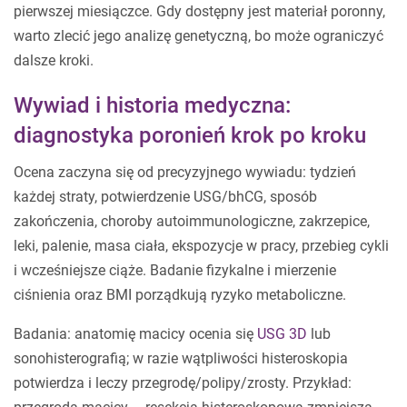
pierwszej miesiączce. Gdy dostępny jest materiał poronny,
warto zlecić jego analizę genetyczną, bo może ograniczyć
dalsze kroki.
Wywiad i historia medyczna:
diagnostyka poronień krok po kroku
Ocena zaczyna się od precyzyjnego wywiadu: tydzień
każdej straty, potwierdzenie USG/bhCG, sposób
zakończenia, choroby autoimmunologiczne, zakrzepice,
leki, palenie, masa ciała, ekspozycje w pracy, przebieg cykli
i wcześniejsze ciąże. Badanie fizykalne i mierzenie
ciśnienia oraz BMI porządkują ryzyko metaboliczne.
Badania: anatomię macicy ocenia się
USG 3D
lub
sonohisterografią; w razie wątpliwości histeroskopia
potwierdza i leczy przegrodę/polipy/zrosty. Przykład: