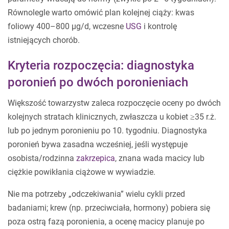
Równolegle warto omówić plan kolejnej ciąży: kwas
foliowy 400–800 µg/d, wczesne
USG
i kontrolę
istniejących chorób.
Kryteria rozpoczęcia: diagnostyka
poronień po dwóch poronieniach
Większość towarzystw zaleca rozpoczęcie oceny po dwóch
kolejnych stratach klinicznych, zwłaszcza u kobiet ≥35 r.ż.
lub po jednym poronieniu po 10. tygodniu. Diagnostyka
poronień bywa zasadna wcześniej, jeśli występuje
osobista/rodzinna
zakrzepica
, znana wada macicy lub
ciężkie powikłania ciążowe w wywiadzie.
Nie ma potrzeby „odczekiwania” wielu cykli przed
badaniami; krew (np. przeciwciała, hormony) pobiera się
poza ostrą fazą poronienia, a ocenę macicy planuje po