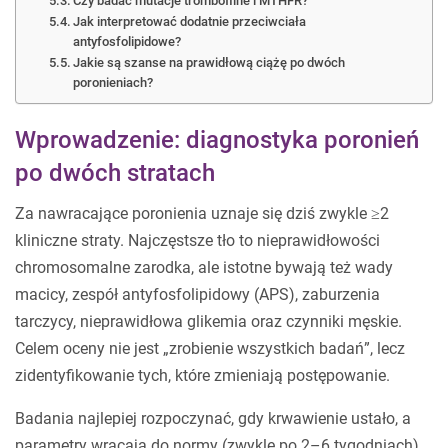
Czy badać mutacje trombofilne i MTHFR?
Jak interpretować dodatnie przeciwciała
antyfosfolipidowe?
Jakie są szanse na prawidłową ciążę po dwóch
poronieniach?
Wprowadzenie: diagnostyka poronień
po dwóch stratach
Za nawracające poronienia uznaje się dziś zwykle ≥2
kliniczne straty. Najczęstsze tło to nieprawidłowości
chromosomalne zarodka, ale istotne bywają też wady
macicy, zespół antyfosfolipidowy (APS), zaburzenia
tarczycy, nieprawidłowa glikemia oraz czynniki męskie.
Celem oceny nie jest „zrobienie wszystkich badań”, lecz
zidentyfikowanie tych, które zmieniają postępowanie.
Badania najlepiej rozpoczynać, gdy krwawienie ustało, a
parametry wracają do normy (zwykle po 2–6 tygodniach).