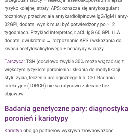
przegroda macicy – resekcja histeroskopowa zmniejsza
ryzyko kolejnej straty. APS: oznacza się antykoagulant
toczniowy, przeciwciała antykardiolipinowe IgG/IgM i anty-
β2GPI; dodatni wynik musi być potwierdzony po ≥12
tygodniach. Przykład interpretacji: aCL IgG 60 GPL i LA
dodatni dwukrotnie → rozpoznanie APS i wskazania do
kwasu acetylosalicylowego + heparyny w ciąży.
Tarczyca
: TSH (docelowo zwykle 30% może wiązać się z
większym ryzykiem poronienia i skłania do modyfikacji
stylu życia, leczenia urologicznego lub ICSI. Badania
infekcyjne (TORCH) nie są rutynowo zalecane bez
objawów.
Badania genetyczne pary: diagnostyka
poronień i kariotypy
Kariotyp
obojga partnerów wykrywa zrównoważone