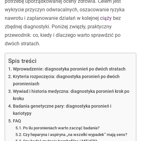
potrzebę uporządkowanej oceny zdrowia. Celem jest
wykrycie przyczyn odwracalnych, oszacowanie ryzyka
nawrotu i zaplanowanie działań w kolejnej
ciąży
bez
zbędnej diagnostyki. Poniżej zwięzły, praktyczny
przewodnik: co, kiedy i dlaczego warto sprawdzić po
dwóch stratach.
Spis treści
Wprowadzenie: diagnostyka poronień po dwóch stratach
Kryteria rozpoczęcia: diagnostyka poronień po dwóch
poronieniach
Wywiad i historia medyczna: diagnostyka poronień krok po
kroku
Badania genetyczne pary: diagnostyka poronień i
kariotypy
FAQ
Po ilu poronieniach warto zacząć badania?
Czy heparyna i aspiryna „na wszelki wypadek” mają sens?