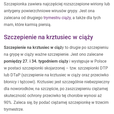
Szczepionka zawiera najczęściej rozszczepione wiriony lub
antygeny powierzchniowe wirusów grypy. Jest ona
zalecana od drugiego
trymestru ciąży
, a także dla tych
mam, które karmią piersią.
Szczepienie na krztusiec w ciąży
Szczepienie na krztusiec w ciąż
y to drugie po szczepieniu
na grypę w ciąży ważne szczepienie. Jest ono zalecane
pomiędzy 27. i 34. tygodniem ciąży
i występuje w Polsce
w postaci szczepionki skojarzonej – tzw. szczepionki DTP
lub DTaP (szczepienie na krztusiec w ciąży oraz przeciwko
błonicy i tężcowi). Krztusiec jest szczególnie niebezpieczny
dla noworodków, na szczęście, po zaszczepieniu ciężarnej
skuteczność ochrony przeciwko tej chorobie wynosi aż
90%. Zaleca się, by podać ciężarnej szczepionkę w trzecim
trymestrze.