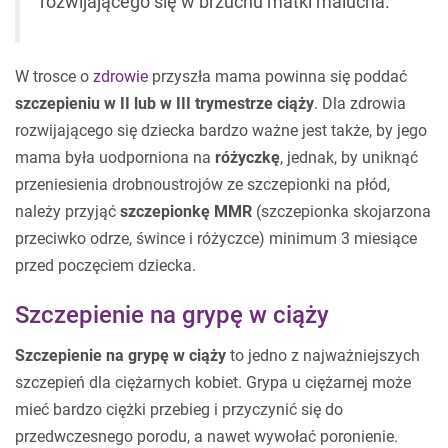
rozwijającego się w brzuchu matki malucha.
W trosce o
zdrowie
przyszła mama powinna się poddać
szczepieniu w II lub w III trymestrze ciąży
. Dla zdrowia
rozwijającego się dziecka bardzo ważne jest także, by jego
mama była uodporniona na
różyczkę
, jednak, by uniknąć
przeniesienia drobnoustrojów ze szczepionki na płód,
należy przyjąć
szczepionkę MMR
(szczepionka skojarzona
przeciwko odrze, śwince i różyczce) minimum 3 miesiące
przed poczęciem dziecka.
Szczepienie na grypę w ciąży
Szczepienie na grypę w ciąży
to jedno z najważniejszych
szczepień dla ciężarnych kobiet. Grypa u ciężarnej może
mieć bardzo ciężki przebieg i przyczynić się do
przedwczesnego porodu, a nawet wywołać poronienie.