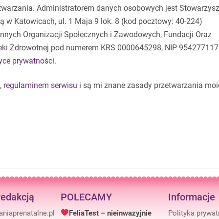
etwarzania. Administratorem danych osobowych jest Stowarzysz
 w Katowicach, ul. 1 Maja 9 lok. 8 (kod pocztowy: 40-224)
 Innych Organizacji Społecznych i Zawodowych, Fundacji Oraz
eki Zdrowotnej pod numerem KRS 0000645298, NIP 954277117
tyce prywatności
.
,
regulaminem serwisu
i są mi znane zasady przetwarzania moi
redakcją
POLECAMY
Informacje
FeliaTest – nieinwazyjnie
Polityka prywa