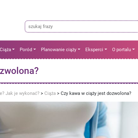
Ciąża
Poród
Planowanie ciąży
Eksperci
O portalu
ozwolona?
ne? Jak je wykonać?
>
Ciąża
>
Czy kawa w ciąży jest dozwolona?