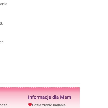
enie
0.
ch
Informacje dla Mam
tności
Gdzie zrobić badania