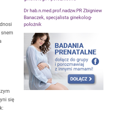
Dr hab.n.med.prof.nadzw.PR Zbigniew
Banaczek, specjalista ginekolog-
dnosi
położnik
e snem
a
wszym
yni się
k: