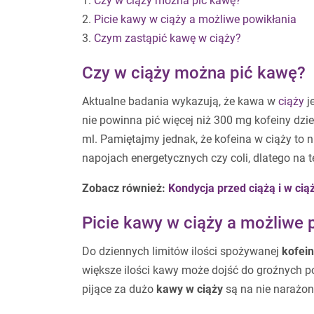
1.
Czy w ciąży można pić kawę?
2.
Picie kawy w ciąży a możliwe powikłania
3.
Czym zastąpić kawę w ciąży?
Czy w ciąży można pić kawę?
Aktualne badania wykazują, że kawa w
ciąży
j
nie powinna pić więcej niż 300 mg kofeiny dz
ml. Pamiętajmy jednak, że kofeina w ciąży to n
napojach energetycznych czy coli, dlatego na 
Zobacz również:
Kondycja przed ciążą i w cią
Picie kawy w ciąży a możliwe 
Do dziennych limitów ilości spożywanej
kofein
większe ilości kawy może dojść do groźnych po
pijące za dużo
kawy w ciąży
są na nie narażone