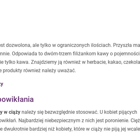
est dozwolona, ale tylko w ograniczonych ilościach. Przyszła 
iennie. Odpowiada to dwóm-trzem filiżankom kawy o pojemnośc
ie tylko kawa. Znajdziemy ją również w herbacie, kakao, czekola
te produkty również należy uważać.
ży
powikłania
y w ciąży
należy się bezwzględnie stosować. U kobiet pijących
wikłań. Najbardziej niebezpiecznym z nich jest poronienie. Cię
 dwukrotnie bardziej niż kobiety, które w ciąży nie piją jej wcale