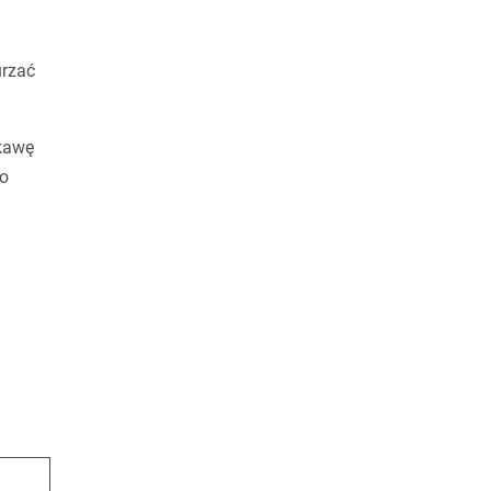
rzać
kawę
go