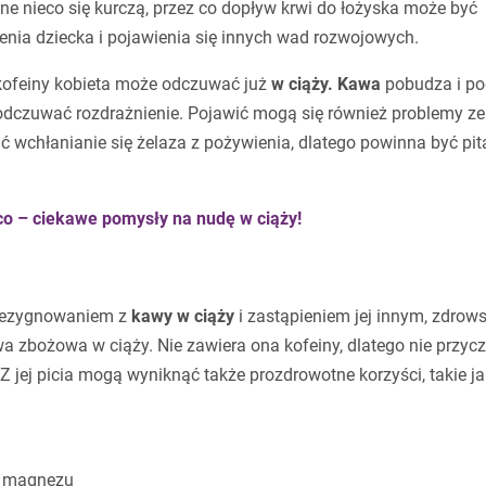
ne nieco się kurczą, przez co dopływ krwi do łożyska może być
enia dziecka i pojawienia się innych wad rozwojowych.
kofeiny kobieta może odczuwać już
w ciąży. Kawa
pobudza i po
e odczuwać rozdrażnienie. Pojawić mogą się również problemy z
 wchłanianie się żelaza z pożywienia, dlatego powinna być pit
co – ciekawe pomysły na nudę w ciąży!
rezygnowaniem z
kawy w ciąży
i zastąpieniem jej innym, zdro
a zbożowa w ciąży. Nie zawiera ona kofeiny, dlatego nie przycz
jej picia mogą wyniknąć także prozdrowotne korzyści, takie ja
 i magnezu