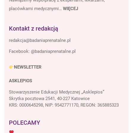
Nawiążemy współpracę z ekspertami, lekarzami,
placówkami medycznymi…
WIĘCEJ
Kontakt z redakcją
Facebook:
@badaniaprenatalne.pl
NEWSLETTER
ASKLEPIOS
Stowarzyszenie Edukacji Medycznej „Asklepios”
Skrytka pocztowa 2541, 40-227 Katowice
KRS: 0000645298, NIP: 9542771170, REGON: 365885323
POLECAMY