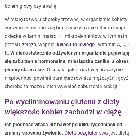
bólem głowy czy apatią.
W miarę rozwoju choroby trzewnej w organizmie kobiety
zaczyna coraz bardziej brakować ważnych dla rozwoju
dziecka witamin, makro – i mikroelementów, w tym m.in.:
potasu,
żelaza
, wapnia,
kwasu foliowego
, witamin A, D, E i
K.
W niedostatecznie odżywionym organizmie pojawiają
się zaburzenia hormonalne, miesiączka zanika, a okres
płodny skraca się.
O celiakii jako możliwej przyczynie
niepłodności powinni pamiętać również mężczyźni, gdyż
choroba ta może u nich wywołać zaburzenia erekcji
.
Po wyeliminowaniu glutenu z diety
większość kobiet zachodzi w ciążę
Ich płodność wraca już nawet po kilku tygodniach od
zmiany sposobu żywienia.
Dieta bezglutenowa
jest dietą