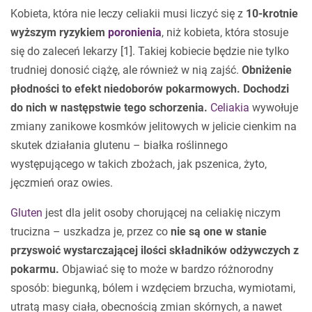
Kobieta, która nie leczy celiakii musi liczyć się z
10-krotnie
wyższym ryzykiem
poronienia
, niż kobieta, która stosuje
się do zaleceń lekarzy [1]. Takiej kobiecie będzie nie tylko
trudniej donosić ciążę, ale również w nią zajść.
Obniżenie
płodności to efekt niedoborów pokarmowych. Dochodzi
do nich w następstwie tego schorzenia.
Celiakia
wywołuje
zmiany zanikowe kosmków jelitowych w jelicie cienkim na
skutek działania glutenu – białka roślinnego
występującego w takich zbożach, jak pszenica, żyto,
jęczmień oraz owies.
Gluten
jest dla jelit osoby chorującej na celiakię niczym
trucizna – uszkadza je, przez co
nie są one w stanie
przyswoić wystarczającej ilości składników odżywczych z
pokarmu.
Objawiać się to może w bardzo różnorodny
sposób: biegunką, bólem i wzdęciem brzucha, wymiotami,
utratą masy ciała, obecnością zmian skórnych, a nawet