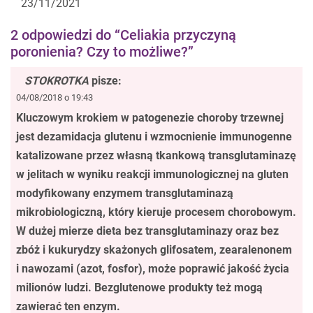
23/11/2021
2 odpowiedzi do “Celiakia przyczyną
poronienia? Czy to możliwe?”
STOKROTKA
pisze:
04/08/2018 o 19:43
Kluczowym krokiem w patogenezie choroby trzewnej
jest dezamidacja glutenu i wzmocnienie immunogenne
katalizowane przez własną tkankową transglutaminazę
w jelitach w wyniku reakcji immunologicznej na gluten
modyfikowany enzymem transglutaminazą
mikrobiologiczną, który kieruje procesem chorobowym.
W dużej mierze dieta bez transglutaminazy oraz bez
zbóż i kukurydzy skażonych glifosatem, zearalenonem
i nawozami (azot, fosfor), może poprawić jakość życia
milionów ludzi. Bezglutenowe produkty też mogą
zawierać ten enzym.