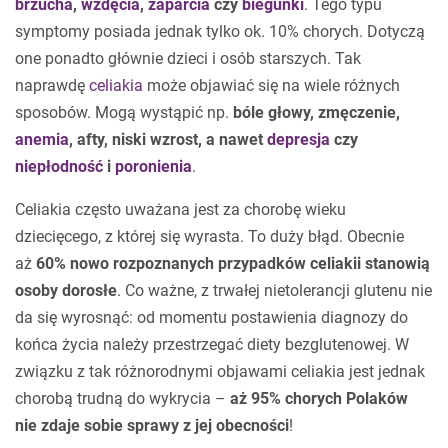
brzucha
,
wzdęcia
,
zaparcia
czy
biegunki
. Tego typu
symptomy posiada jednak tylko ok. 10% chorych. Dotyczą
one ponadto głównie dzieci i osób starszych. Tak
naprawdę
celiakia
może objawiać się na wiele różnych
sposobów. Mogą wystąpić np.
bóle głowy, zmęczenie,
anemia
, afty, niski wzrost, a nawet
depresja
czy
niepłodność
i
poronienia
.
Celiakia często uważana jest za chorobę wieku
dziecięcego, z której się wyrasta. To duży błąd. Obecnie
aż
60% nowo rozpoznanych przypadków celiakii stanowią
osoby dorosłe
. Co ważne, z trwałej nietolerancji glutenu nie
da się wyrosnąć: od momentu postawienia diagnozy do
końca życia należy przestrzegać diety bezglutenowej. W
związku z tak różnorodnymi objawami celiakia jest jednak
chorobą trudną do wykrycia –
aż 95% chorych Polaków
nie zdaje sobie sprawy z jej obecności
!