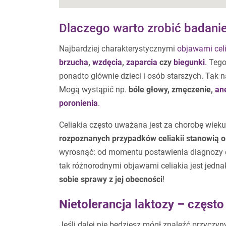
Dlaczego warto zrobić badanie 
Najbardziej charakterystycznymi
objawami celi
brzucha
,
wzdęcia
,
zaparcia
czy
biegunki
. Teg
ponadto głównie dzieci i osób starszych. Tak
Mogą wystąpić np.
bóle głowy, zmęczenie,
an
poronienia
.
Celiakia często uważana jest za chorobę wieku 
rozpoznanych przypadków celiakii stanowią o
wyrosnąć: od momentu postawienia diagnozy do
tak różnorodnymi objawami celiakia jest jedna
sobie sprawy z jej obecności
!
Nietolerancja laktozy – często
Jeśli dalej nie będziesz mógł znaleźć przyczy