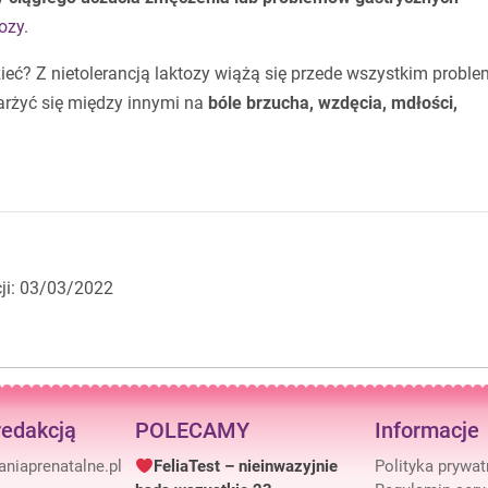
tozy
.
ieć? Z nietolerancją laktozy wiążą się przede wszystkim probl
arżyć się między innymi na
bóle brzucha, wzdęcia, mdłości,
cji: 03/03/2022
redakcją
POLECAMY
Informacje
FeliaTest – nieinwazyjnie
Polityka prywa