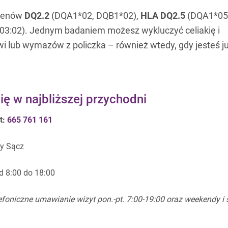
 genów
DQ2.2
(DQA1*02, DQB1*02),
HLA DQ2.5
(DQA1*05
3:02). Jednym badaniem możesz wykluczyć celiakię i
krwi lub wymazów z policzka – również wtedy, gdy jesteś j
ię w najbliższej przychodni
t:
665 761 161
y Sącz
d 8:00 do 18:00
foniczne umawianie wizyt pon.-pt. 7:00-19:00 oraz weekendy i 