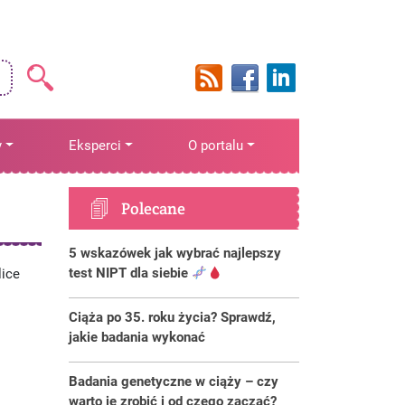
y
Eksperci
O portalu
Polecane
5 wskazówek jak wybrać najlepszy
test NIPT dla siebie
lice
Ciąża po 35. roku życia? Sprawdź,
jakie badania wykonać
Badania genetyczne w ciąży – czy
warto je zrobić i od czego zacząć?