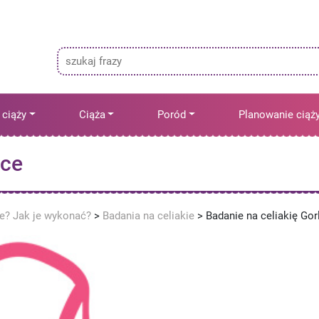
 ciąży
Ciąża
Poród
Planowanie ciąż
ice
ne? Jak je wykonać?
>
Badania na celiakie
>
Badanie na celiakię Gor