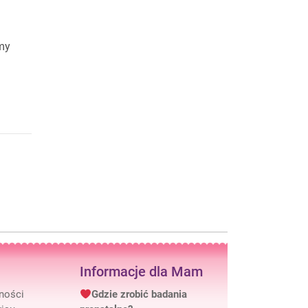
emy
Informacje dla Mam
tności
Gdzie zrobić badania