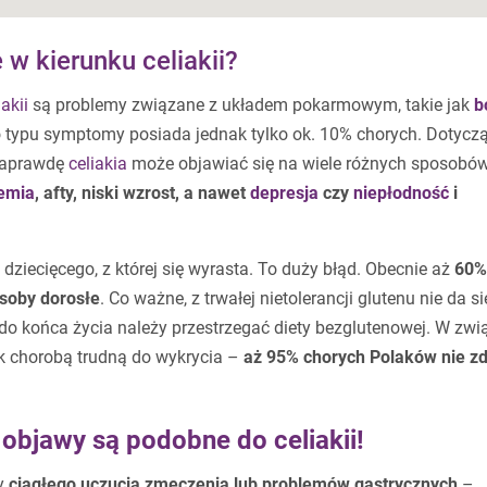
w kierunku celiakii?
akii
są problemy związane z układem pokarmowym, takie jak
b
o typu symptomy posiada jednak tylko ok. 10% chorych. Dotycz
 naprawdę
celiakia
może objawiać się na wiele różnych sposobów
emia
, afty, niski wzrost, a nawet
depresja
czy
niepłodność
i
dziecięcego, z której się wyrasta. To duży błąd. Obecnie aż
60%
soby dorosłe
. Co ważne, z trwałej nietolerancji glutenu nie da si
 końca życia należy przestrzegać diety bezglutenowej. W zwi
k chorobą trudną do wykrycia –
aż 95% chorych Polaków nie zd
 objawy są podobne do celiakii!
ny
ciągłego uczucia zmęczenia lub problemów gastrycznych
–