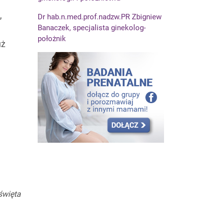
,
Dr hab.n.med.prof.nadzw.PR Zbigniew
Banaczek, specjalista ginekolog-
położnik
uż
święta