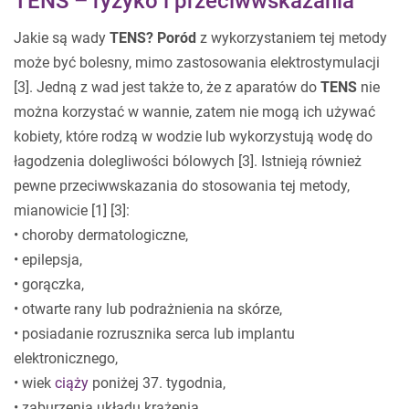
TENS – ryzyko i przeciwwskazania
Jakie są wady
TENS? Poród
z wykorzystaniem tej metody
może być bolesny, mimo zastosowania elektrostymulacji
[3]. Jedną z wad jest także to, że z aparatów do
TENS
nie
można korzystać w wannie, zatem nie mogą ich używać
kobiety, które rodzą w wodzie lub wykorzystują wodę do
łagodzenia dolegliwości bólowych [3]. Istnieją również
pewne przeciwwskazania do stosowania tej metody,
mianowicie [1] [3]:
• choroby dermatologiczne,
• epilepsja,
• gorączka,
• otwarte rany lub podrażnienia na skórze,
• posiadanie rozrusznika serca lub implantu
elektronicznego,
• wiek
ciąży
poniżej 37. tygodnia,
• zaburzenia układu krążenia,