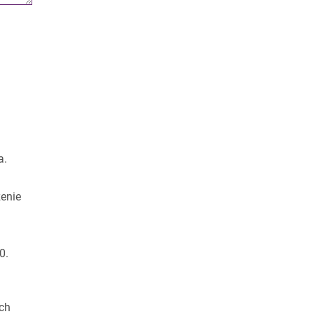
a.
enie
0.
ch