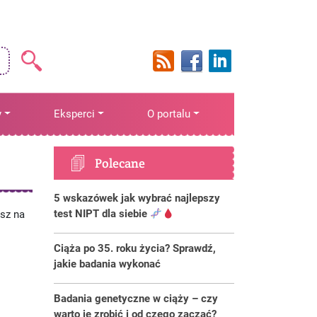
y
Eksperci
O portalu
Polecane
5 wskazówek jak wybrać najlepszy
test NIPT dla siebie
sz na
Ciąża po 35. roku życia? Sprawdź,
jakie badania wykonać
Badania genetyczne w ciąży – czy
warto je zrobić i od czego zacząć?