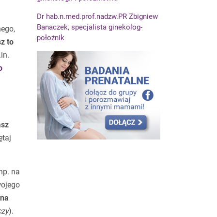
Dr hab.n.med.prof.nadzw.PR Zbigniew
Banaczek, specjalista ginekolog-
nego,
położnik
z to
in.
o
sz
ętaj
np. na
wojego
 na
czy
).