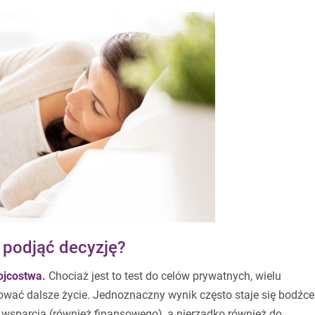
 podjąć decyzję?
ojcostwa
.
Chociaż jest to test do celów prywatnych, wielu
wać dalsze życie. Jednoznaczny wynik często staje się bodźc
 wsparcia (również finansowego), a nierzadko również do