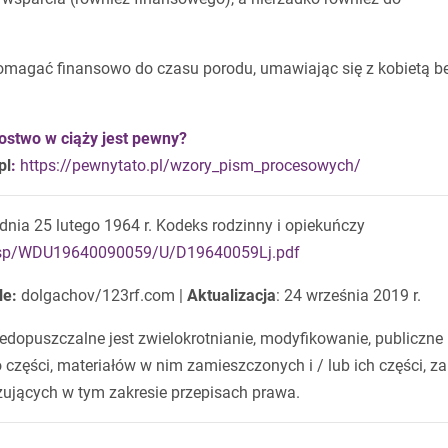
pomagać finansowo do czasu porodu, umawiając się z kobietą b
costwo w ciąży jest pewny?
pl
:
https://pewnytato.pl/wzory_pism_procesowych/
dnia 25 lutego 1964 r. Kodeks rodzinny i opiekuńczy
d.xsp/WDU19640090059/U/D19640059Lj.pdf
le:
dolgachov/123rf.com |
Aktualizacja
: 24 września 2019 r.
edopuszczalne jest zwielokrotnianie, modyfikowanie, publiczne
o części, materiałów w nim zamieszczonych i / lub ich części, za
jących w tym zakresie przepisach prawa.