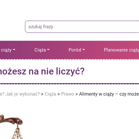
 ciąży
Ciąża
Poród
Planowanie ciąż
ożesz na nie liczyć?
ne? Jak je wykonać?
>
Ciąża
>
Prawo
>
Alimenty w ciąży – czy może