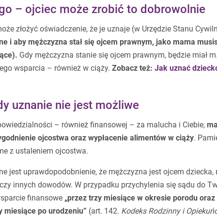
go – ojciec może zrobić to dobrowolnie
może złożyć oświadczenie, że je uznaje (w Urzędzie Stanu Cywil
ne i aby mężczyzna stał się ojcem prawnym, jako mama musis
ące).
Gdy mężczyzna stanie się ojcem prawnym, będzie miał m.
wego wsparcia – również w ciąży.
Zobacz też:
Jak uznać dzieck
y uznanie nie jest możliwe
powiedzialności – również finansowej – za malucha i Ciebie,
ma
godnienie ojcostwa oraz wypłacenie alimentów w ciąży
. Pami
ame z ustaleniem ojcostwa.
ne jest uprawdopodobnienie, że mężczyzna jest ojcem dziecka, 
czy innych dowodów. W przypadku przychylenia się sądu do T
sparcie finansowe
„przez trzy miesiące w okresie porodu oraz
y miesiące po urodzeniu”
(art. 142.
Kodeks Rodzinny i Opiekuń