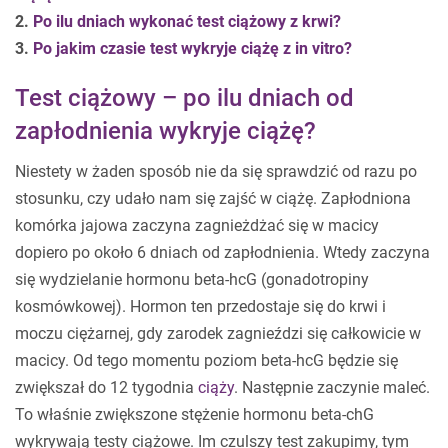
2.
Po ilu dniach wykonać test ciążowy z krwi?
3.
Po jakim czasie test wykryje ciążę z in vitro?
Test ciążowy – po ilu dniach od
zapłodnienia wykryje ciążę?
Niestety w żaden sposób nie da się sprawdzić od razu po
stosunku, czy udało nam się zajść w ciążę. Zapłodniona
komórka jajowa zaczyna zagnieżdżać się w macicy
dopiero po około 6 dniach od zapłodnienia. Wtedy zaczyna
się wydzielanie hormonu beta-hcG (gonadotropiny
kosmówkowej). Hormon ten przedostaje się do krwi i
moczu ciężarnej, gdy zarodek zagnieździ się całkowicie w
macicy. Od tego momentu poziom beta-hcG będzie się
zwiększał do 12 tygodnia
ciąży
. Następnie zaczynie maleć.
To właśnie zwiększone stężenie hormonu beta-chG
wykrywają testy ciążowe. Im czulszy test zakupimy, tym