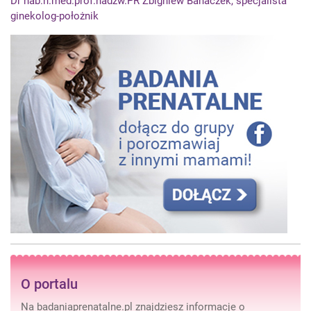
Dr hab.n.med.prof.nadzw.PR Zbigniew Banaczek, specjalista
ginekolog-położnik
O portalu
Na badaniaprenatalne.pl znajdziesz informacje o