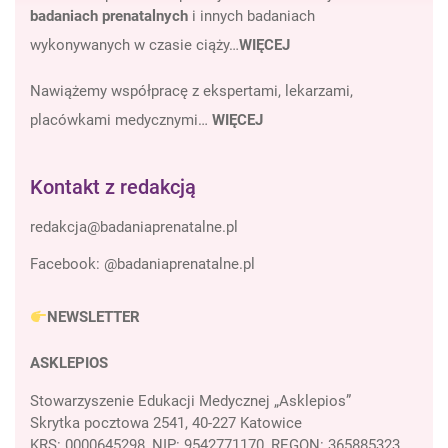
badaniach prenatalnych
i innych badaniach
wykonywanych w czasie ciąży…
WIĘCEJ
Nawiążemy współpracę z ekspertami, lekarzami,
placówkami medycznymi…
WIĘCEJ
Kontakt z redakcją
Facebook:
@badaniaprenatalne.pl
NEWSLETTER
ASKLEPIOS
Stowarzyszenie Edukacji Medycznej „Asklepios”
Skrytka pocztowa 2541, 40-227 Katowice
KRS: 0000645298, NIP: 9542771170, REGON: 365885323