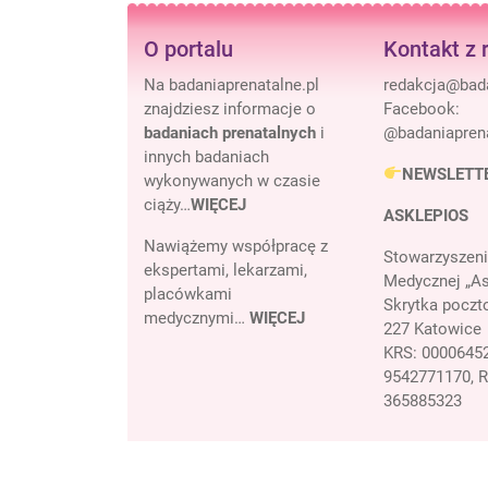
O portalu
Kontakt z 
Na badaniaprenatalne.pl
znajdziesz informacje o
Facebook:
badaniach prenatalnych
i
@badaniaprena
innych badaniach
NEWSLETT
wykonywanych w czasie
ciąży…
WIĘCEJ
ASKLEPIOS
Nawiążemy współpracę z
Stowarzyszeni
ekspertami, lekarzami,
Medycznej „As
placówkami
Skrytka poczt
medycznymi…
WIĘCEJ
227 Katowice
KRS: 00006452
9542771170, 
365885323