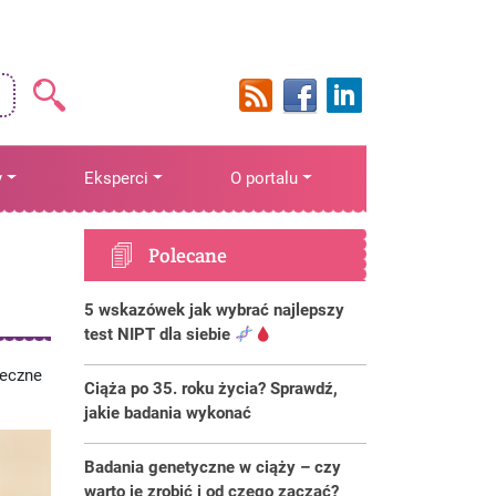
y
Eksperci
O portalu
Polecane
5 wskazówek jak wybrać najlepszy
test NIPT dla siebie
ieczne
Ciąża po 35. roku życia? Sprawdź,
jakie badania wykonać
Badania genetyczne w ciąży – czy
warto je zrobić i od czego zacząć?