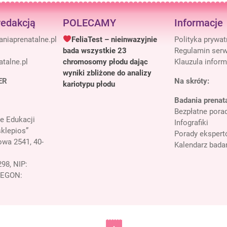
redakcją
POLECAMY
Informacje
FeliaTest – nieinwazyjnie
Polityka prywa
bada wszystkie 23
Regulamin serw
talne.pl
chromosomy płodu dając
Klauzula infor
wyniki zbliżone do analizy
ER
Na skróty:
kariotypu płodu
Badania prenat
Bezpłatne porad
e Edukacji
Infografiki
klepios”
Porady eksper
owa 2541, 40-
Kalendarz bada
98, NIP:
REGON: