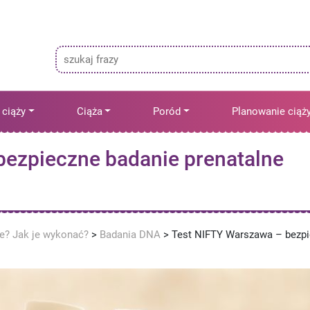
 ciąży
Ciąża
Poród
Planowanie ciąż
bezpieczne badanie prenatalne
ne? Jak je wykonać?
>
Badania DNA
>
Test NIFTY Warszawa – bezp