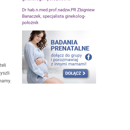
Dr hab.n.med.prof.nadzw.PR Zbigniew
Banaczek, specjalista ginekolog-
położnik
eli
yszli
 mamy.