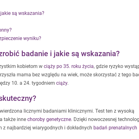
 jakie są wskazania?
onny?
zpieczenie wyniku?
robić badanie i jakie są wskazania?
szystkim kobietom w
ciąży po 35. roku życia
, gdzie ryzyko wystą
przyszła mama bez względu na wiek, może skorzystać z tego ba
iędzy 10. a 24. tygodniem
ciąży
.
 skuteczny?
wierdzona licznymi badaniami klinicznymi. Test ten z wysoką
 a także inne
choroby genetyczne
. Dzięki nowoczesnej technolog
m z najbardziej wiarygodnych i dokładnych
badań prenatalnych