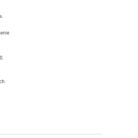
a.
enie
0.
ch