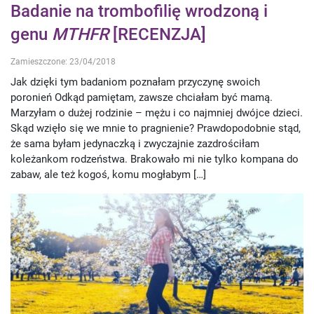
Badanie na trombofilię wrodzoną i
genu
MTHFR
[RECENZJA]
Zamieszczone: 23/04/2018
Jak dzięki tym badaniom poznałam przyczynę swoich
poronień Odkąd pamiętam, zawsze chciałam być mamą.
Marzyłam o dużej rodzinie – mężu i co najmniej dwójce dzieci.
Skąd wzięło się we mnie to pragnienie? Prawdopodobnie stąd,
że sama byłam jedynaczką i zwyczajnie zazdrościłam
koleżankom rodzeństwa. Brakowało mi nie tylko kompana do
zabaw, ale też kogoś, komu mogłabym […]