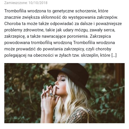
Zamieszczone: 10/10/2018
Trombofilia wrodzona to genetyczne schorzenie, które
znacznie zwiększa skłonność do występowania zakrzepów.
Choroba ta może także odpowiadać za dalsze i poważniejsze
problemy zdrowotne, takie jak udary mózgu, zawały serca,
zakrzepicę, a także nawracające poronienia. Zakrzepica
powodowana trombofilią wrodzoną Trombofilia wrodzona
może prowadzić do powstania zakrzepicy, czyli choroby
polegającej na obecności w żyłach tzw. skrzeplin, które […]