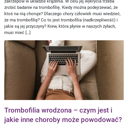
zakrzepów w układzie krążenia. W celu jej wykrycia trzeba
zrobić badanie na trombofilię. Kiedy można podejrzewać, że
ktoś na nią choruje? Dlaczego chory człowiek musi wiedzieć,
że ma trombofilię? Co to jest trombofilia (nadkrzepliwość) i
jakie są jej przyczyny? Krew, która płynie w naszych żyłach,
musi mieć […]
Trombofilia wrodzona – czym jest i
jakie inne choroby może powodować?