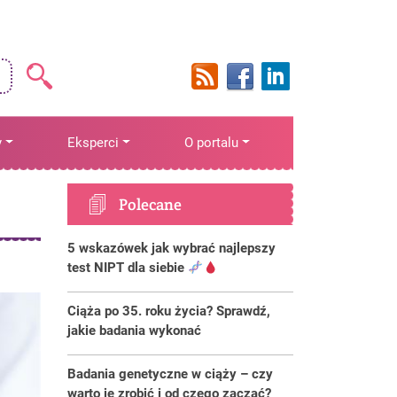
y
Eksperci
O portalu
Polecane
5 wskazówek jak wybrać najlepszy
test NIPT dla siebie
Ciąża po 35. roku życia? Sprawdź,
jakie badania wykonać
Badania genetyczne w ciąży – czy
warto je zrobić i od czego zacząć?