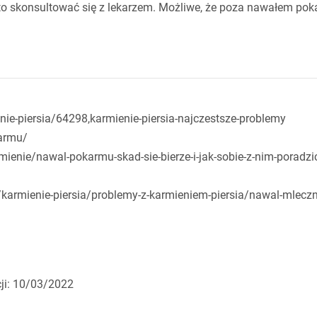
rto skonsultować się z lekarzem. Możliwe, że poza nawałem po
nie-piersia/64298,karmienie-piersia-najczestsze-problemy
karmu/
nie/nawal-pokarmu-skad-sie-bierze-i-jak-sobie-z-nim-poradzi
karmienie-piersia/problemy-z-karmieniem-piersia/nawal-mlecz
cji: 10/03/2022