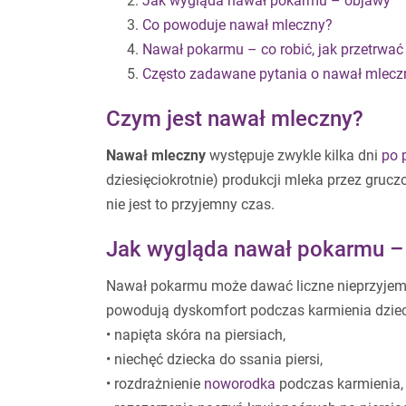
Jak wygląda nawał pokarmu – objawy
Co powoduje nawał mleczny?
Nawał pokarmu – co robić, jak przetrwać
Często zadawane pytania o nawał mlecz
Czym jest nawał mleczny?
Nawał mleczny
występuje zwykle kilka dni
po 
dziesięciokrotnie) produkcji mleka przez grucz
nie jest to przyjemny czas.
Jak wygląda nawał pokarmu –
Nawał pokarmu może dawać liczne nieprzyjemne 
powodują dyskomfort podczas karmienia dziecka
• napięta skóra na piersiach,
• niechęć dziecka do ssania piersi,
• rozdrażnienie
noworodka
podczas karmienia,