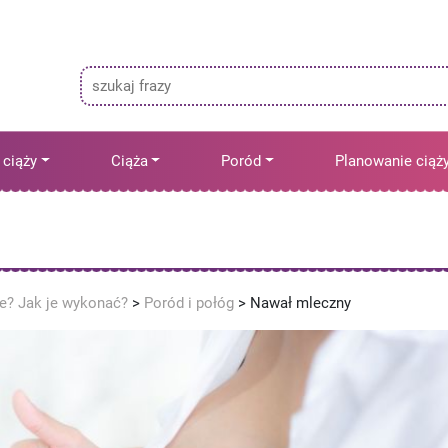
 ciąży
Ciąża
Poród
Planowanie ciąż
ne? Jak je wykonać?
>
Poród i połóg
>
Nawał mleczny