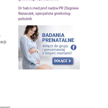
Dr hab.n.med.prof.nadzw.PR Zbigniew
Banaczek, specjalista ginekolog-
położnik
a
acji
tawiać