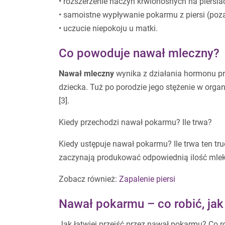
• rozszerzenie naczyń krwionośnych na piersia
• samoistne wypływanie pokarmu z piersi (poz
• uczucie niepokoju u matki.
Co powoduje nawał mleczny?
Nawał mleczny
wynika z działania hormonu p
dziecka. Tuż po porodzie jego stężenie w organ
[3].
Kiedy przechodzi nawał pokarmu? Ile trwa?
Kiedy ustępuje nawał pokarmu? Ile trwa ten tru
zaczynają produkować odpowiednią ilość mle
Zobacz również:
Zapalenie piersi
Nawał pokarmu – co robić, jak
Jak łatwiej przejść przez nawał pokarmu? Co ro