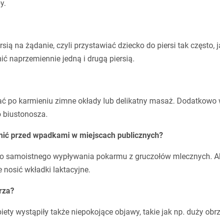
y.
rsią na żądanie, czyli przystawiać dziecko do piersi tak często, 
ić naprzemiennie jedną i drugą piersią.
ać po karmieniu zimne okłady lub delikatny masaż. Dodatkowo 
o biustonosza.
nić przed wpadkami w miejscach publicznych?
o samoistnego wypływania pokarmu z gruczołów mlecznych. A
 nosić wkładki laktacyjne.
rza?
ty wystąpiły także niepokojące objawy, takie jak np. duży obr