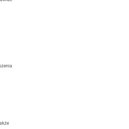
szenia
także