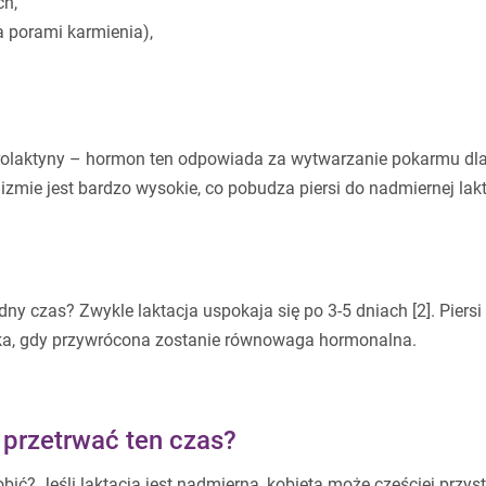
ch,
a porami karmienia),
rolaktyny – hormon ten odpowiada za wytwarzanie pokarmu dl
izmie jest bardzo wysokie, co pobudza piersi do nadmiernej lakt
dny czas? Zwykle laktacja uspokaja się po 3-5 dniach [2]. Piersi
ka, gdy przywrócona zostanie równowaga hormonalna.
 przetrwać ten czas?
bić? Jeśli laktacja jest nadmierna, kobieta może częściej przys