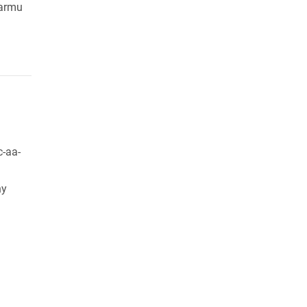
karmu
c-aa-
ny