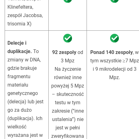
Klinefeltera,
zespół Jacobsa,
trisomia X)
!
Delecje i
duplikacje.
To
92 zespoły
od
Ponad 140 zespoły
, w
zmiany w DNA,
3 Mpz
tym wszystkie ≥7 Mpz
gdzie brakuje
Na życzenie
i 9 mikrodelecji od 3
fragmentu
również inne
Mpz.
materiału
powyżej 5 Mpz
genetycznego
– skuteczność
(delecja) lub jest
testu w tym
go za dużo
zakresie (“inne
(duplikacja). Ich
ustalenia”) nie
wielkość
jest w pełni
wyrażana jest w
zweryfikowana