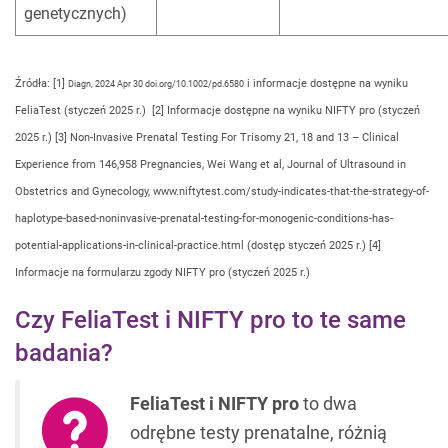
genetycznych)
!
Źródła: [1]
i informacje dostępne na wyniku
Diagn, 2024 Apr 30 doi.org/10.1002/pd.6580
FeliaTest (styczeń 2025 r.) [2] Informacje dostępne na wyniku NIFTY pro (styczeń
2025 r.) [3] Non-Invasive Prenatal Testing For Trisomy 21, 18 and 13 – Clinical
Experience from 146,958 Pregnancies, Wei Wang et al, Journal of Ultrasound in
Obstetrics and Gynecology, www.niftytest.com/study-indicates-that-the-strategy-of-
haplotype-based-noninvasive-prenatal-testing-for-monogenic-conditions-has-
potential-applications-in-clinical-practice.html (dostęp styczeń 2025 r.) [4]
Informacje na formularzu zgody NIFTY pro (styczeń 2025 r.)
Czy FeliaTest i NIFTY pro to te same
badania?
FeliaTest i NIFTY pro
to dwa
odrębne testy prenatalne, różnią