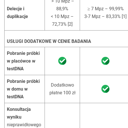
> 10 Mpz –
Delecje i
88,9%
≥ 7 Mpz – 99,99%
duplikacje
< 10 Mpz –
3-7 Mpz – 83,33% [1]
72,73% [2]
USŁUGI DODATKOWE W CENIE BADANIA
Pobranie próbki
w placówce w
testDNA
Pobranie próbki
Dodatkowo
w domu w
płatne 100 zł
testDNA
Konsultacja
wyniku
nieprawidłowego