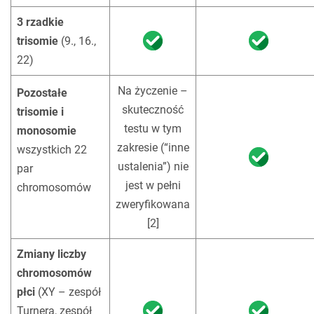
3 rzadkie
trisomie
(9., 16.,
22)
!
Na życzenie –
Pozostałe
skuteczność
trisomie i
testu w tym
monosomie
zakresie (“inne
wszystkich 22
ustalenia”) nie
par
jest w pełni
chromosomów
zweryfikowana
! wszystkich 22
par chromosom
[2]
Zmiany liczby
chromosomów
płci
(XY – zespół
Turnera, zespół