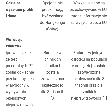
Gdzie są
Opcjonalnie
Wszystkie dane są
wysyłane próbki
próbki mogą
przechowywane w EU 
i dane
być wysłane
żadne informacje nie
do Hongkongu
są wysyłane poza EU.
(Chiny).
Walidacja
kliniczna
(potwierdzenie,
Badanie w
Badanie w jednym
że test
chińskich
ośrodku na populacji
prenatalny NIPT
ośrodkach;
europejskiej; została
został dokładnie
została
zatwierdzona
przebadany i jest
zatwierdzona
skuteczność dla 3
wiarygodny w
skuteczność
trisomii oraz dla
wykrywaniu
dla 3 trisomii.
rzadkich
określonych
[3]
nieprawidłowości. [1]
nieprawidłowości