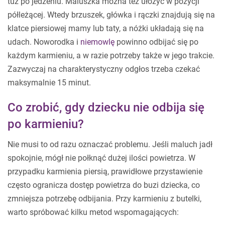
tuż po jedzeniu. Maluszka można też ułożyć w pozycji
półleżącej. Wtedy brzuszek, główka i rączki znajdują się na
klatce piersiowej mamy lub taty, a nóżki układają się na
udach. Noworodka i
niemowlę
powinno odbijać się po
każdym karmieniu, a w razie potrzeby także w jego trakcie.
Zazwyczaj na charakterystyczny odgłos trzeba czekać
maksymalnie 15 minut.
Co zrobić, gdy dziecku nie odbija się
po karmieniu?
Nie musi to od razu oznaczać problemu. Jeśli maluch jadł
spokojnie, mógł nie połknąć dużej ilości powietrza. W
przypadku karmienia piersią, prawidłowe przystawienie
często ogranicza dostęp powietrza do buzi dziecka, co
zmniejsza potrzebę odbijania. Przy karmieniu z butelki,
warto spróbować kilku metod wspomagających: