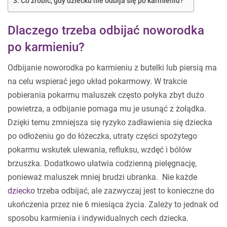
Co zrobić, gdy dziecku nie odbija się po karmieniu?
Dlaczego trzeba odbijać noworodka
po karmieniu?
Odbijanie noworodka po karmieniu z butelki lub piersią ma
na celu wspierać jego układ pokarmowy. W trakcie
pobierania pokarmu maluszek często połyka zbyt dużo
powietrza, a odbijanie pomaga mu je usunąć z żołądka.
Dzięki temu zmniejsza się ryzyko zadławienia się dziecka
po odłożeniu go do łóżeczka, utraty części spożytego
pokarmu wskutek ulewania, refluksu, wzdęć i bólów
brzuszka. Dodatkowo ułatwia codzienną pielęgnację,
ponieważ maluszek mniej brudzi ubranka. Nie każde
dziecko
trzeba odbijać, ale zazwyczaj jest to konieczne do
ukończenia przez nie 6 miesiąca życia. Zależy to jednak od
sposobu karmienia i indywidualnych cech dziecka.