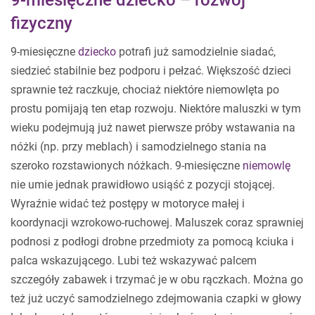
9-miesięczne dziecko – rozwój
fizyczny
9-miesięczne
dziecko
potrafi już samodzielnie siadać,
siedzieć stabilnie bez podporu i pełzać. Większość dzieci
sprawnie też raczkuje, chociaż niektóre niemowlęta po
prostu pomijają ten etap rozwoju. Niektóre maluszki w tym
wieku podejmują już nawet pierwsze próby wstawania na
nóżki (np. przy meblach) i samodzielnego stania na
szeroko rozstawionych nóżkach. 9-miesięczne
niemowlę
nie umie jednak prawidłowo usiąść z pozycji stojącej.
Wyraźnie widać też postępy w motoryce małej i
koordynacji wzrokowo-ruchowej. Maluszek coraz sprawniej
podnosi z podłogi drobne przedmioty za pomocą kciuka i
palca wskazującego. Lubi też wskazywać palcem
szczegóły zabawek i trzymać je w obu rączkach. Można go
też już uczyć samodzielnego zdejmowania czapki w głowy