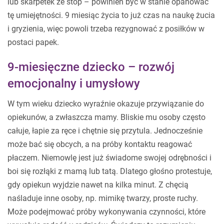
lub skarpetek ze stóp – powinien być w stanie opanować
tę umiejętności. 9 miesiąc życia to już czas na naukę żucia
i gryzienia, więc powoli trzeba rezygnować z posiłków w
postaci papek.
9-miesięczne dziecko – rozwój
emocjonalny i umysłowy
W tym wieku dziecko wyraźnie okazuje przywiązanie do
opiekunów, a zwłaszcza mamy. Bliskie mu osoby często
całuje, łapie za ręce i chętnie się przytula. Jednocześnie
może bać się obcych, a na próby kontaktu reagować
płaczem. Niemowlę jest już świadome swojej odrębności i
boi się rozłąki z mamą lub tatą. Dlatego głośno protestuje,
gdy opiekun wyjdzie nawet na kilka minut. Z chęcią
naśladuje inne osoby, np. mimikę twarzy, proste ruchy.
Może podejmować próby wykonywania czynności, które