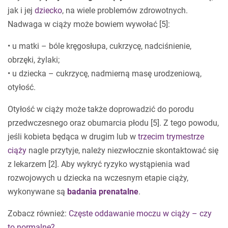
jak i jej
dziecko
, na wiele problemów zdrowotnych.
Nadwaga w ciąży może bowiem wywołać [5]:
• u matki – bóle kręgosłupa, cukrzycę, nadciśnienie,
obrzęki, żylaki;
• u dziecka – cukrzycę, nadmierną masę urodzeniową,
otyłość.
Otyłość w ciąży może także doprowadzić do porodu
przedwczesnego oraz obumarcia płodu [5]. Z tego powodu,
jeśli kobieta będąca w drugim lub w
trzecim trymestrze
ciąży
nagle przytyje, należy niezwłocznie skontaktować się
z lekarzem [2]. Aby wykryć ryzyko wystąpienia wad
rozwojowych u dziecka na wczesnym etapie ciąży,
wykonywane są
badania prenatalne
.
Zobacz również:
Częste oddawanie moczu w ciąży – czy
to normalne?