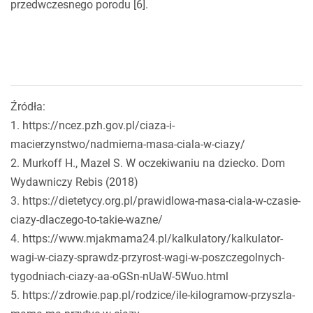
przedwczesnego porodu [6].
Źródła:
1. https://ncez.pzh.gov.pl/ciaza-i-
macierzynstwo/nadmierna-masa-ciala-w-ciazy/
2. Murkoff H., Mazel S. W oczekiwaniu na dziecko. Dom
Wydawniczy Rebis (2018)
3. https://dietetycy.org.pl/prawidlowa-masa-ciala-w-czasie-
ciazy-dlaczego-to-takie-wazne/
4. https://www.mjakmama24.pl/kalkulatory/kalkulator-
wagi-w-ciazy-sprawdz-przyrost-wagi-w-poszczegolnych-
tygodniach-ciazy-aa-oGSn-nUaW-5Wuo.html
5. https://zdrowie.pap.pl/rodzice/ile-kilogramow-przyszla-