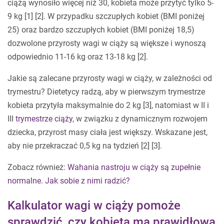
ciążą wynosiło więcej niż 30, kobieta może przytyć tylko 5-
9 kg [1] [2]. W przypadku szczupłych kobiet (BMI poniżej
25) oraz bardzo szczupłych kobiet (BMI poniżej 18,5)
dozwolone przyrosty wagi w ciąży są większe i wynoszą
odpowiednio 11-16 kg oraz 13-18 kg [2].
Jakie są zalecane przyrosty wagi w ciąży, w zależności od
trymestru? Dietetycy radzą, aby w pierwszym trymestrze
kobieta przytyła maksymalnie do 2 kg [3], natomiast w II i
III
trymestrze ciąży
, w związku z dynamicznym rozwojem
dziecka, przyrost masy ciała jest większy. Wskazane jest,
aby nie przekraczać 0,5 kg na tydzień [2] [3].
Zobacz również:
Wahania nastroju w ciąży są zupełnie
normalne. Jak sobie z nimi radzić?
Kalkulator wagi w ciąży pomoże
sprawdzić, czy kobieta ma prawidłową