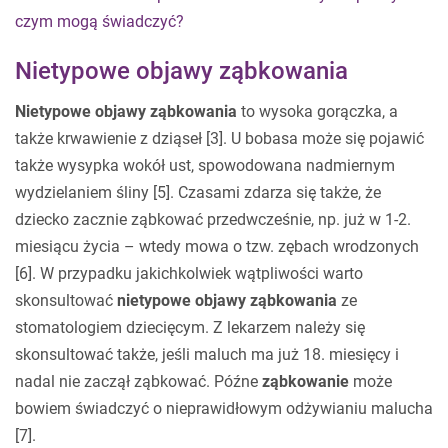
czym mogą świadczyć?
Nietypowe objawy ząbkowania
Nietypowe objawy ząbkowania
to wysoka gorączka, a
także krwawienie z dziąseł [3]. U bobasa może się pojawić
także wysypka wokół ust, spowodowana nadmiernym
wydzielaniem śliny [5]. Czasami zdarza się także, że
dziecko zacznie ząbkować przedwcześnie, np. już w 1-2.
miesiącu życia – wtedy mowa o tzw. zębach wrodzonych
[6]. W przypadku jakichkolwiek wątpliwości warto
skonsultować
nietypowe
objawy ząbkowania
ze
stomatologiem dziecięcym. Z lekarzem należy się
skonsultować także, jeśli maluch ma już 18. miesięcy i
nadal nie zaczął ząbkować. Późne
ząbkowanie
może
bowiem świadczyć o nieprawidłowym odżywianiu malucha
[7].