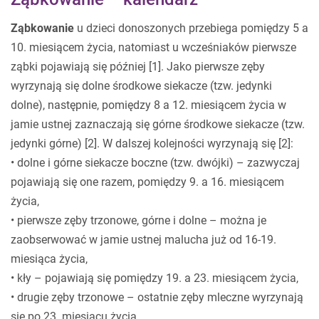
Ząbkowanie
u dzieci donoszonych przebiega pomiędzy 5 a
10. miesiącem życia, natomiast u wcześniaków pierwsze
ząbki pojawiają się później [1]. Jako pierwsze zęby
wyrzynają się dolne środkowe siekacze (tzw. jedynki
dolne), następnie, pomiędzy 8 a 12. miesiącem życia w
jamie ustnej zaznaczają się górne środkowe siekacze (tzw.
jedynki górne) [2]. W dalszej kolejności wyrzynają się [2]:
• dolne i górne siekacze boczne (tzw. dwójki) – zazwyczaj
pojawiają się one razem, pomiędzy 9. a 16. miesiącem
życia,
• pierwsze zęby trzonowe, górne i dolne – można je
zaobserwować w jamie ustnej malucha już od 16-19.
miesiąca życia,
• kły – pojawiają się pomiędzy 19. a 23. miesiącem życia,
• drugie zęby trzonowe – ostatnie zęby mleczne wyrzynają
się po 23. miesiącu życia.