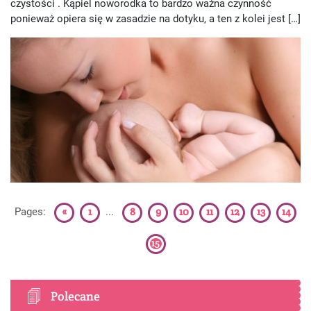
czystości . Kąpiel noworodka to bardzo ważna czynność
ponieważ opiera się w zasadzie na dotyku, a ten z kolei jest […]
«
1
8
9
10
11
12
13
14
Pages:
...
15
Polecane