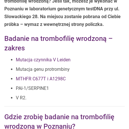
trombofilię wrodzoną? Jeśli tak, możesz je wykonać w
Poznaniu w laboratorium genetycznym testDNA przy ul.
Słowackiego 28. Na miejscu zostanie pobrana od Ciebie
próbka – wymaz z wewnętrznej strony policzka.
Badanie na trombofilię wrodzoną –
zakres
Mutacja czynnika V Leiden
Mutacja genu protrombiny
MTHFR C677T i A1298C
PAI-1/SERPINE1
V R2.
Gdzie zrobię badanie na trombofilię
wrodzoną w Poznaniu?