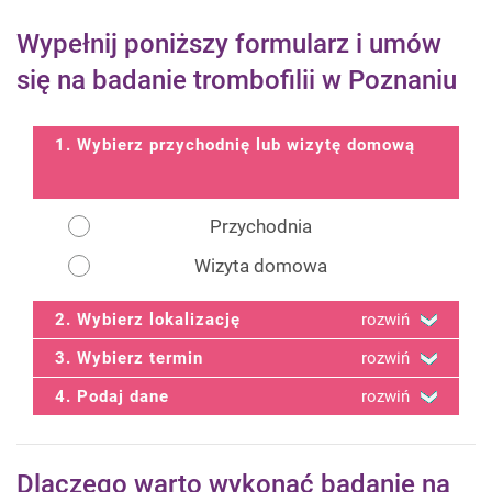
Wypełnij poniższy formularz i umów
się na badanie trombofilii w Poznaniu
1. Wybierz przychodnię lub wizytę domową
Przychodnia
Wizyta domowa
2. Wybierz lokalizację
rozwiń
3. Wybierz termin
rozwiń
4. Podaj dane
rozwiń
Dlaczego warto wykonać badanie na